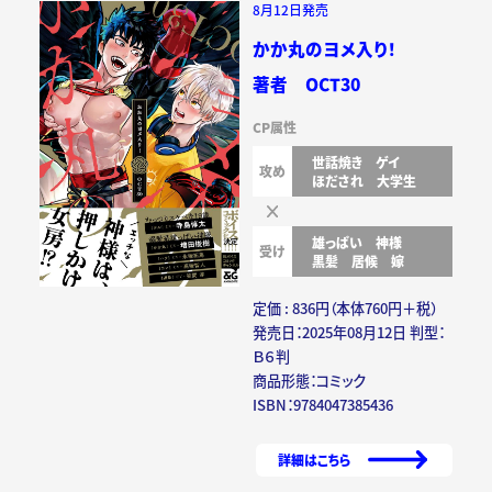
8月12日発売
かか丸のヨメ入り！
著者 OCT30
CP属性
世話焼き
ゲイ
攻め
ほだされ
大学生
雄っぱい
神様
受け
黒髪
居候
嫁
定価 : 836円（本体760円＋税）
発売日：2025年08月12日 判型：
Ｂ６判
商品形態：コミック
ISBN：9784047385436
詳細はこちら