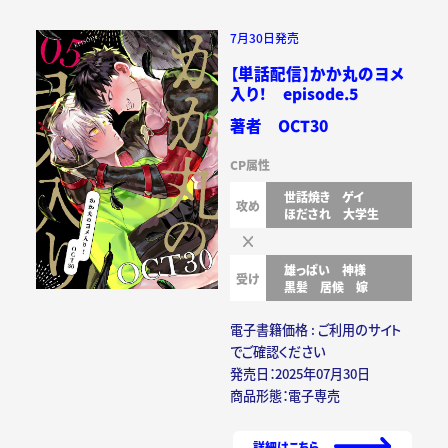
7月30日発売
【単話配信】かか丸のヨメ
入り！ episode.5
著者 OCT30
CP属性
世話焼き
ゲイ
攻め
ほだされ
大学生
雄っぱい
神様
受け
黒髪
居候
嫁
電子書籍価格 : ご利用のサイト
でご確認ください
発売日：2025年07月30日
商品形態：電子専売
詳細はこちら