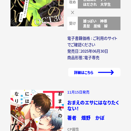
攻め
ほだされ
大学生
雄っぱい
神様
受け
黒髪
居候
嫁
電子書籍価格 : ご利用のサイト
でご確認ください
発売日：2025年06月30日
商品形態：電子専売
詳細はこちら
11月15日発売
おまえのエサにはなりたく
ない！
著者 畑野 かぼ
CP属性