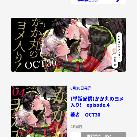
6月30日発売
【単話配信】かか丸のヨメ
入り！ episode.4
著者 OCT30
CP属性
世話焼き
ゲイ