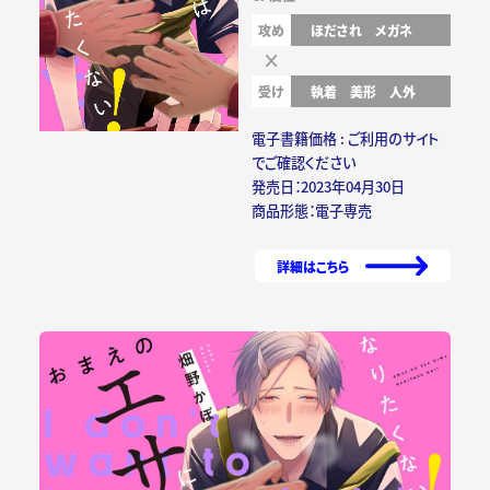
攻め
ほだされ
メガネ
受け
執着
美形
人外
電子書籍価格 : ご利用のサイト
でご確認ください
発売日：2023年04月30日
商品形態：電子専売
詳細はこちら