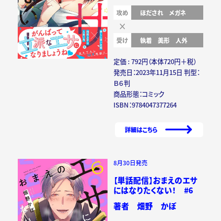
攻め
ほだされ
メガネ
受け
執着
美形
人外
定価 : 792円（本体720円＋税）
発売日：2023年11月15日 判型：
Ｂ６判
商品形態：コミック
ISBN：9784047377264
詳細はこちら
8月30日発売
【単話配信】おまえのエサ
にはなりたくない！ #6
著者 畑野 かぼ