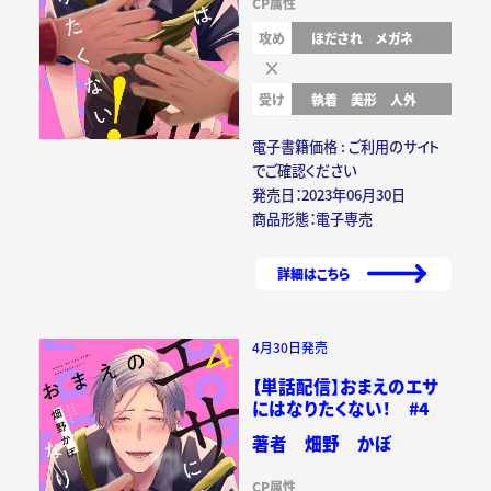
CP属性
攻め
ほだされ
メガネ
受け
執着
美形
人外
電子書籍価格 : ご利用のサイト
でご確認ください
発売日：2023年06月30日
商品形態：電子専売
詳細はこちら
4月30日発売
【単話配信】おまえのエサ
にはなりたくない！ #4
著者 畑野 かぼ
CP属性