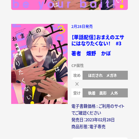
2月28日発売
【単話配信】おまえのエサ
にはなりたくない！ #3
著者 畑野 かぼ
CP属性
攻め
ほだされ
メガネ
受け
執着
美形
人外
電子書籍価格 : ご利用のサイト
でご確認ください
発売日：2023年02月28日
商品形態：電子専売