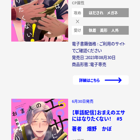
CP属性
攻め
ほだされ
メガネ
受け
執着
美形
人外
電子書籍価格 : ご利用のサイト
でご確認ください
発売日：2023年08月30日
商品形態：電子専売
詳細はこちら
6月30日発売
【単話配信】おまえのエサ
にはなりたくない！ #5
著者 畑野 かぼ