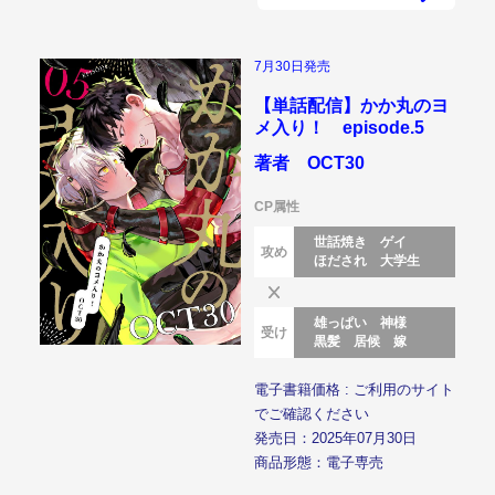
7月30日発売
【単話配信】かか丸のヨ
メ入り！ episode.5
著者 OCT30
CP属性
世話焼き
ゲイ
攻め
ほだされ
大学生
雄っぱい
神様
受け
黒髪
居候
嫁
電子書籍価格 : ご利用のサイト
でご確認ください
発売日：2025年07月30日
商品形態：電子専売