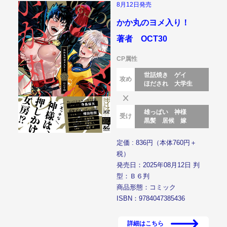
8月12日発売
かか丸のヨメ入り！
著者 OCT30
CP属性
世話焼き
ゲイ
攻め
ほだされ
大学生
雄っぱい
神様
受け
黒髪
居候
嫁
定価 : 836円（本体760円＋
税）
発売日：2025年08月12日 判
型：Ｂ６判
商品形態：コミック
ISBN：9784047385436
詳細はこちら