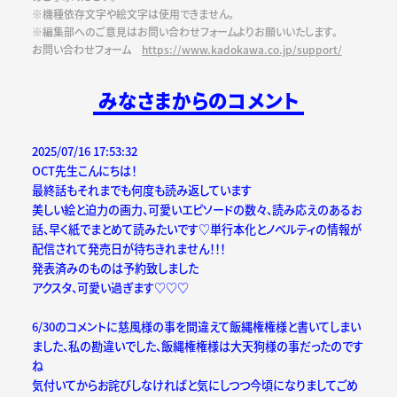
※機種依存文字や絵文字は使用できません。
※編集部へのご意見はお問い合わせフォームよりお願いいたします。
お問い合わせフォーム
https://www.kadokawa.co.jp/support/
みなさまからのコメント
2025/07/16 17:53:32
OCT先生こんにちは！
最終話もそれまでも何度も読み返しています
美しい絵と迫力の画力、可愛いエピソードの数々、読み応えのあるお
話、早く紙でまとめて読みたいです♡単行本化とノベルティの情報が
配信されて発売日が待ちきれません！！！
発表済みのものは予約致しました
アクスタ、可愛い過ぎます♡♡♡
6/30のコメントに慈風様の事を間違えて飯縄権権様と書いてしまい
ました、私の勘違いでした、飯縄権権様は大天狗様の事だったのです
ね
気付いてからお詫びしなければと気にしつつ今頃になりましてごめ