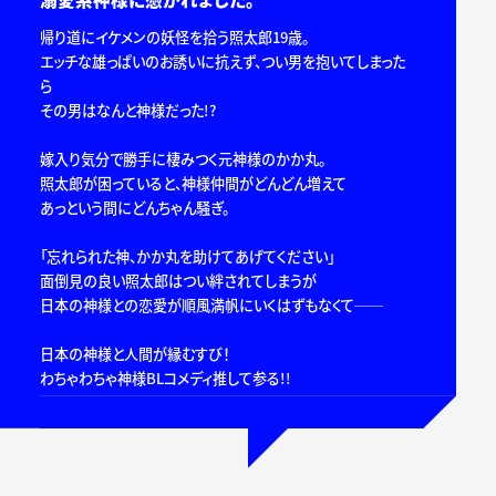
帰り道にイケメンの妖怪を拾う照太郎19歳。
エッチな雄っぱいのお誘いに抗えず、つい男を抱いてしまった
ら
その男はなんと神様だった!?
嫁入り気分で勝手に棲みつく元神様のかか丸。
照太郎が困っていると、神様仲間がどんどん増えて
あっという間にどんちゃん騒ぎ。
「忘れられた神、かか丸を助けてあげてください」
面倒見の良い照太郎はつい絆されてしまうが
日本の神様との恋愛が順風満帆にいくはずもなくて──
日本の神様と人間が縁むすび！
わちゃわちゃ神様BLコメディ推して参る!!