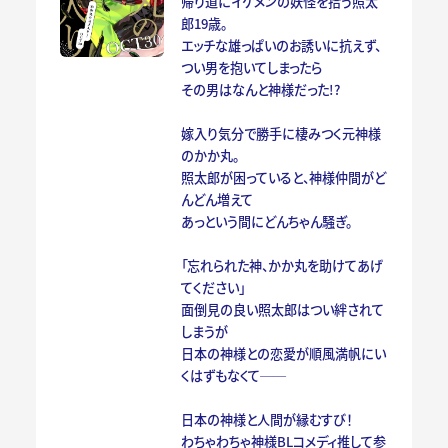
帰り道にイケメンの妖怪を拾う照太
郎19歳。
エッチな雄っぱいのお誘いに抗えず、
つい男を抱いてしまったら
その男はなんと神様だった!?
嫁入り気分で勝手に棲みつく元神様
のかか丸。
照太郎が困っていると、神様仲間がど
んどん増えて
あっという間にどんちゃん騒ぎ。
「忘れられた神、かか丸を助けてあげ
てください」
面倒見の良い照太郎はつい絆されて
しまうが
日本の神様との恋愛が順風満帆にい
くはずもなくて──
日本の神様と人間が縁むすび！
わちゃわちゃ神様BLコメディ推して参