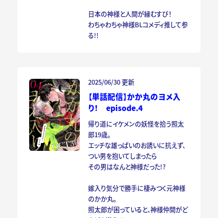
日本の神様と人間が縁むすび！
わちゃわちゃ神様BLコメディ推して参
る!!
2025/06/30 更新
【単話配信】かか丸のヨメ入
り！ episode.4
帰り道にイケメンの妖怪を拾う照太
郎19歳。
エッチな雄っぱいのお誘いに抗えず、
つい男を抱いてしまったら
その男はなんと神様だった!?
嫁入り気分で勝手に棲みつく元神様
のかか丸。
照太郎が困っていると、神様仲間がど