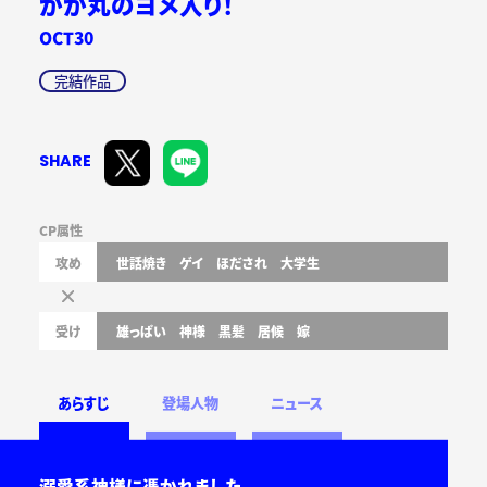
かか丸のヨメ入り！
OCT30
完結作品
SHARE
CP属性
攻め
世話焼き
ゲイ
ほだされ
大学生
受け
雄っぱい
神様
黒髪
居候
嫁
あらすじ
登場人物
ニュース
溺愛系神様に憑かれました。