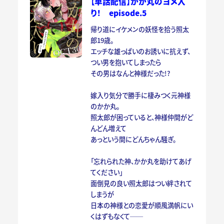
【単話配信】かか丸のヨメ入
り！ episode.5
帰り道にイケメンの妖怪を拾う照太
郎19歳。
エッチな雄っぱいのお誘いに抗えず、
つい男を抱いてしまったら
その男はなんと神様だった!?
嫁入り気分で勝手に棲みつく元神様
のかか丸。
照太郎が困っていると、神様仲間がど
んどん増えて
あっという間にどんちゃん騒ぎ。
「忘れられた神、かか丸を助けてあげ
てください」
面倒見の良い照太郎はつい絆されて
しまうが
日本の神様との恋愛が順風満帆にい
くはずもなくて──