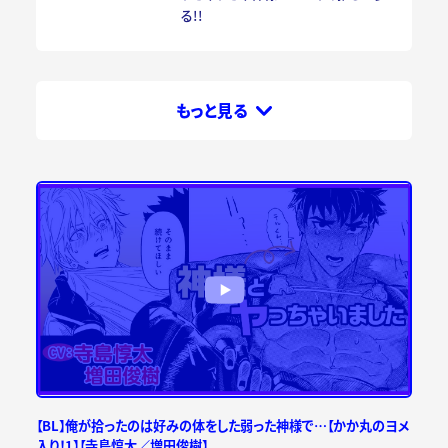
る!!
もっと見る
【BL】俺が拾ったのは好みの体をした弱った神様で…【かか丸のヨメ
入り！1】【寺島惇太／増田俊樹】