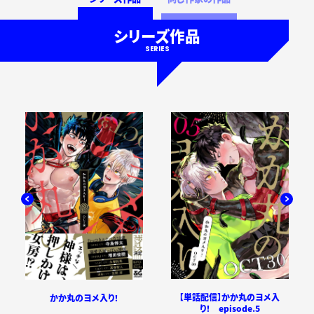
シリーズ作品
SERIES
【単話配信】かか丸のヨメ入
かか丸のヨメ入り！
り！ episode.5