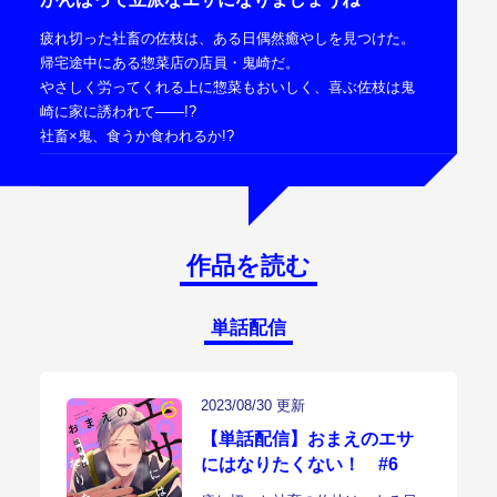
疲れ切った社畜の佐枝は、ある日偶然癒やしを見つけた。
帰宅途中にある惣菜店の店員・鬼崎だ。
やさしく労ってくれる上に惣菜もおいしく、喜ぶ佐枝は鬼
崎に家に誘われて――!?
社畜×鬼、食うか食われるか!?
作品を読む
単話配信
2023/08/30 更新
【単話配信】おまえのエサ
にはなりたくない！ #6