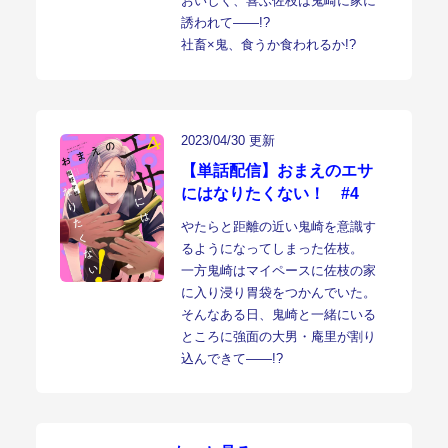
おいしく、喜ぶ佐枝は鬼崎に家に
誘われて――!?
社畜×鬼、食うか食われるか!?
2023/04/30 更新
【単話配信】おまえのエサ
にはなりたくない！ #4
やたらと距離の近い鬼崎を意識す
るようになってしまった佐枝。
一方鬼崎はマイペースに佐枝の家
に入り浸り胃袋をつかんでいた。
そんなある日、鬼崎と一緒にいる
ところに強面の大男・庵里が割り
込んできて――!?