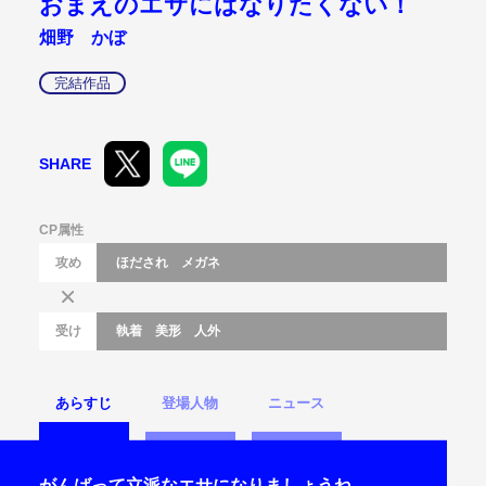
おまえのエサにはなりたくない！
畑野 かぼ
完結作品
SHARE
CP属性
攻め
ほだされ
メガネ
受け
執着
美形
人外
あらすじ
登場人物
ニュース
がんばって立派なエサになりましょうね