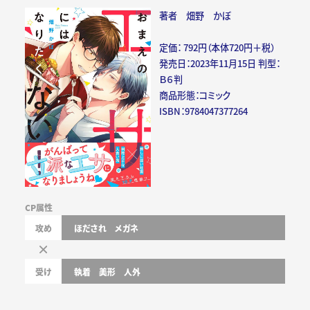
著者 畑野 かぼ
定価： 792円（本体720円＋税）
発売日：2023年11月15日 判型：
Ｂ６判
商品形態：コミック
ISBN：9784047377264
CP属性
攻め
ほだされ
メガネ
受け
執着
美形
人外