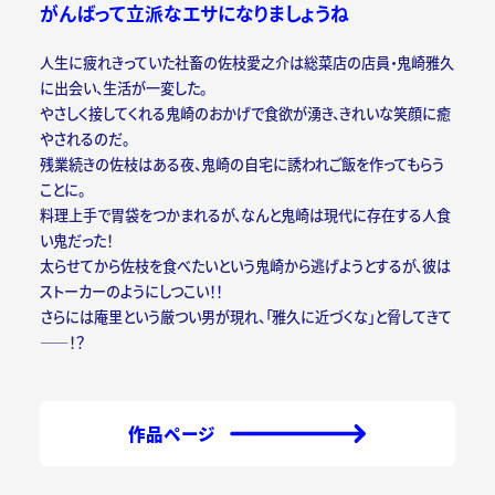
がんばって立派なエサになりましょうね
人生に疲れきっていた社畜の佐枝愛之介は総菜店の店員・鬼崎雅久
に出会い、生活が一変した。
やさしく接してくれる鬼崎のおかげで食欲が湧き、きれいな笑顔に癒
やされるのだ。
残業続きの佐枝はある夜、鬼崎の自宅に誘われご飯を作ってもらう
ことに。
料理上手で胃袋をつかまれるが、なんと鬼崎は現代に存在する人食
い鬼だった！
太らせてから佐枝を食べたいという鬼崎から逃げようとするが、彼は
ストーカーのようにしつこい！！
さらには庵里という厳つい男が現れ、「雅久に近づくな」と脅してきて
――！？
作品ページ