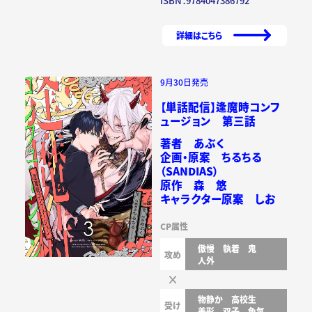
ISBN：9784047386792
詳細はこちら
9月30日発売
【単話配信】逢魔時コンフ
ュージョン 第三話
著者 あぶく
企画・原案 ちるちる
（SANDIAS）
原作 森 悠
キャラクター原案 しお
CP属性
傲慢
執着
鬼
攻め
人外
物静か
高校生
受け
美形
双子
色気