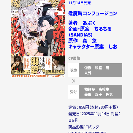
11月14日発売
逢魔時コンフュージョン
著者 あぶく
企画・原案 ちるちる
（SANDIAS）
原作 森 悠
キャラクター原案 しお
CP属性
傲慢
執着
鬼
攻め
人外
物静か
高校生
受け
美形
双子
色気
定価 : 858円（本体780円＋税）
発売日：2025年11月14日 判型：
Ｂ６判
商品形態：コミック