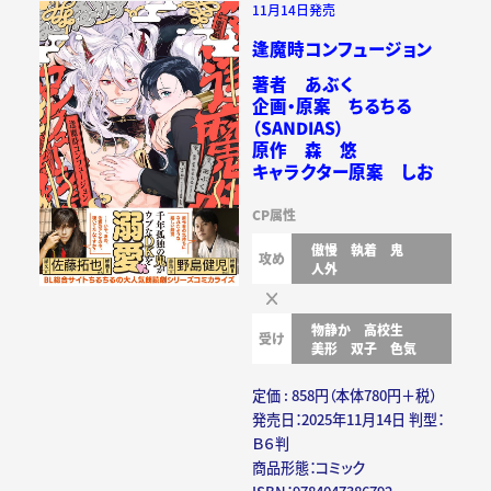
11月14日発売
逢魔時コンフュージョン
著者 あぶく
企画・原案 ちるちる
（SANDIAS）
原作 森 悠
キャラクター原案 しお
CP属性
傲慢
執着
鬼
攻め
人外
物静か
高校生
受け
美形
双子
色気
定価 : 858円（本体780円＋税）
発売日：2025年11月14日 判型：
Ｂ６判
商品形態：コミック