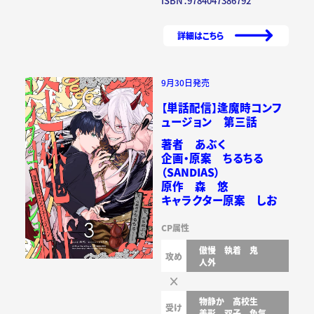
ISBN：9784047386792
詳細はこちら
9月30日発売
【単話配信】逢魔時コンフ
ュージョン 第三話
著者 あぶく
企画・原案 ちるちる
（SANDIAS）
原作 森 悠
キャラクター原案 しお
CP属性
傲慢
執着
鬼
攻め
人外
物静か
高校生
受け
美形
双子
色気