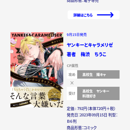
商品形態：電子専売
詳細はこちら
9月15日発売
ヤンキーとキャラメリゼ
著者 梅渋 ちうこ
CP属性
攻め
高校生
陽キャ
高校生
ヤンキー
受け
料理好き
定価 : 792円（本体720円＋税）
発売日：2023年09月15日 判型：
Ｂ６判
商品形態：コミック