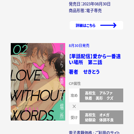
発売日：2023年08月30日
商品形態：電子専売
詳細はこちら
8月30日発売
【単話配信】愛から一番遠
い場所 第二話
著者 せきとう
CP属性
高校生
アルファ
攻め
執着
美形
クズ
高校生
オメガ
受け
幼馴染
体調不良
電子書籍価格 : ご利用のサイト