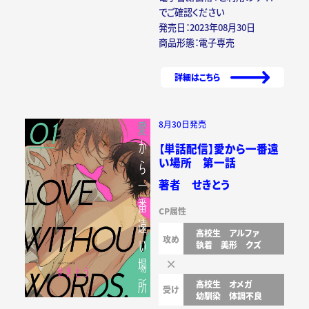
でご確認ください
発売日：2023年08月30日
商品形態：電子専売
詳細はこちら
8月30日発売
【単話配信】愛から一番遠
い場所 第一話
著者 せきとう
CP属性
高校生
アルファ
攻め
執着
美形
クズ
高校生
オメガ
受け
幼馴染
体調不良