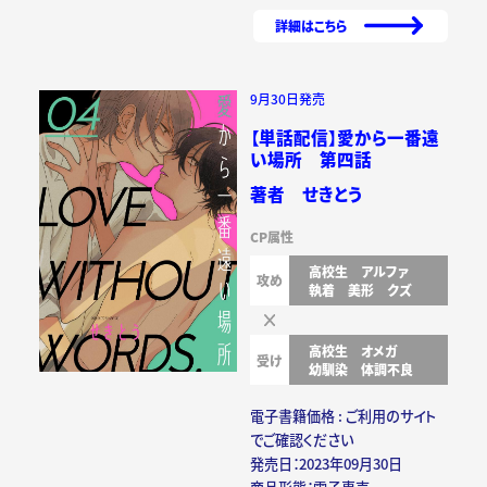
詳細はこちら
9月30日発売
【単話配信】愛から一番遠
い場所 第四話
著者 せきとう
CP属性
高校生
アルファ
攻め
執着
美形
クズ
高校生
オメガ
受け
幼馴染
体調不良
電子書籍価格 : ご利用のサイト
でご確認ください
発売日：2023年09月30日