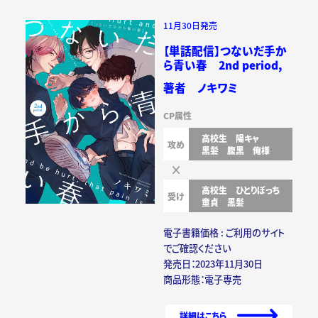
11月30日発売
【単話配信】つないだ手か
ら青い春 2nd period,
著者 ノキワミ
CP属性
高校生
陽キャ
攻め
黒髪
腹黒
俺様
高校生
ひとりぼっち
受け
童貞
黒髪
電子書籍価格 : ご利用のサイト
でご確認ください
発売日：2023年11月30日
商品形態：電子専売
詳細はこちら