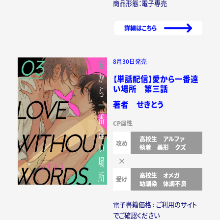
商品形態：電子専売
詳細はこちら
8月30日発売
【単話配信】愛から一番遠
い場所 第三話
著者 せきとう
CP属性
高校生
アルファ
攻め
執着
美形
クズ
高校生
オメガ
受け
幼馴染
体調不良
電子書籍価格 : ご利用のサイト
でご確認ください