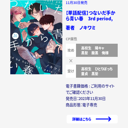
11月30日発売
【単話配信】つないだ手か
ら青い春 3rd period,
著者 ノキワミ
CP属性
高校生
陽キャ
攻め
黒髪
腹黒
俺様
高校生
ひとりぼっち
受け
童貞
黒髪
電子書籍価格 : ご利用のサイト
でご確認ください
発売日：2023年11月30日
商品形態：電子専売
詳細はこちら