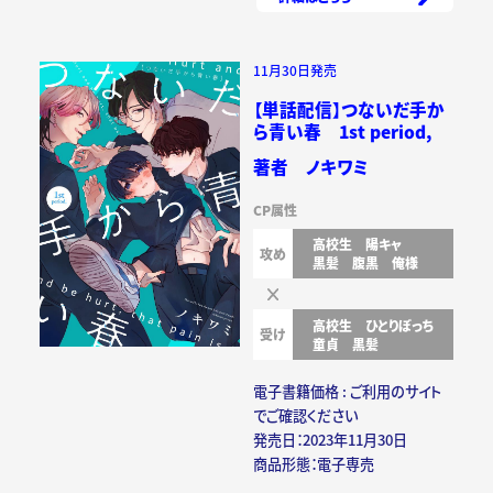
11月30日発売
【単話配信】つないだ手か
ら青い春 1st period,
著者 ノキワミ
CP属性
高校生
陽キャ
攻め
黒髪
腹黒
俺様
高校生
ひとりぼっち
受け
童貞
黒髪
電子書籍価格 : ご利用のサイト
でご確認ください
発売日：2023年11月30日
商品形態：電子専売