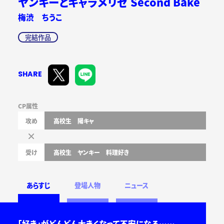
ヤンキーとキャラメリゼ Second Bake
梅渋 ちうこ
完結作品
SHARE
CP属性
攻め
高校生
陽キャ
受け
高校生
ヤンキー
料理好き
あらすじ
登場人物
ニュース
「好き」がどんどん大きくなって不安になる……