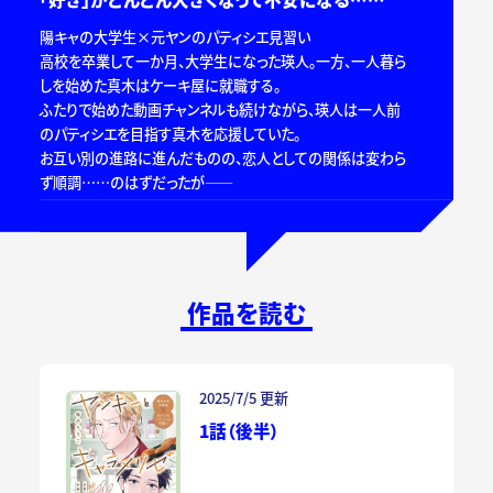
陽キャの大学生×元ヤンのパティシエ見習い
高校を卒業して一か月、大学生になった瑛人。一方、一人暮ら
しを始めた真木はケーキ屋に就職する。
ふたりで始めた動画チャンネルも続けながら、瑛人は一人前
のパティシエを目指す真木を応援していた。
お互い別の進路に進んだものの、恋人としての関係は変わら
ず順調……のはずだったが――
作品を読む
2025/7/5 更新
1話（後半）