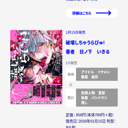
詳細はこちら
1月15日発売
破壊しちゃうらびゅ！
著者 日ノ下 いきる
CP属性
アイドル
イケメン
攻め
腹黒
美形
危険人物
黒髪
受け
執着
バンドマン
推し
定価 : 858円（本体780円＋税）
発売日：2026年01月15日 判型：
Ｂ６判