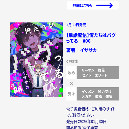
詳細はこちら
1月30日発売
【単話配信】俺たちはバグ
ってる #06
著者 イササカ
CP属性
リーマン
腹黒
攻め
セフレ
エリート
イケメン
誘い受け
受け
メガネ
俺様
強気
電子書籍価格 : ご利用のサイト
でご確認ください
発売日：2026年01月30日
商品形態：電子専売