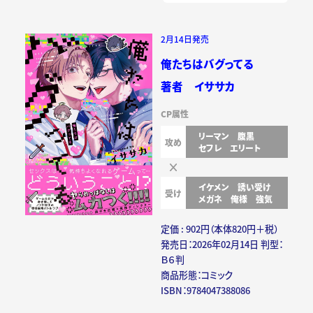
2月14日発売
俺たちはバグってる
著者 イササカ
CP属性
リーマン
腹黒
攻め
セフレ
エリート
イケメン
誘い受け
受け
メガネ
俺様
強気
定価 : 902円（本体820円＋税）
発売日：2026年02月14日 判型：
Ｂ６判
商品形態：コミック
ISBN：9784047388086