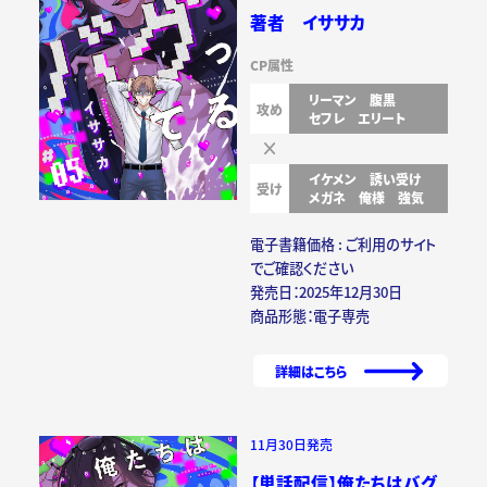
著者 イササカ
CP属性
リーマン
腹黒
攻め
セフレ
エリート
イケメン
誘い受け
受け
メガネ
俺様
強気
電子書籍価格 : ご利用のサイト
でご確認ください
発売日：2025年12月30日
商品形態：電子専売
詳細はこちら
11月30日発売
【単話配信】俺たちはバグ