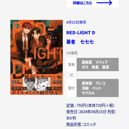
詳細はこちら
4月15日発売
RED-LIGHT D
著者 七七七
CP属性
裏稼業
マフィア
攻め
ボス
執着
腹黒
裏稼業
ワンコ
受け
洗脳
ペット
サブカル
定価 : 792円（本体720円＋税）
発売日：2024年04月15日 判型：
Ｂ６判
商品形態：コミック