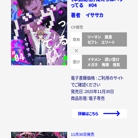
ってる #04
著者 イササカ
CP属性
リーマン
腹黒
攻め
セフレ
エリート
イケメン
誘い受け
受け
メガネ
俺様
強気
電子書籍価格 : ご利用のサイト
でご確認ください
発売日：2025年11月30日
商品形態：電子専売
詳細はこちら
11月30日発売