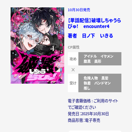
10月30日発売
【単話配信】破壊しちゃうら
びゅ！ encounter4
著者 日ノ下 いきる
CP属性
アイドル
イケメン
攻め
腹黒
美形
危険人物
黒髪
受け
執着
バンドマン
推し
電子書籍価格 : ご利用のサイト
でご確認ください
発売日：2025年10月30日
商品形態：電子専売