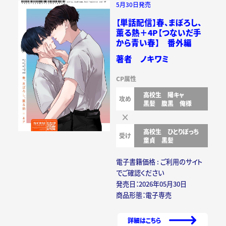
5月30日発売
【単話配信】春、まぼろし、
薫る熱＋4P【つないだ手
から青い春】 番外編
著者 ノキワミ
CP属性
高校生
陽キャ
攻め
黒髪
腹黒
俺様
高校生
ひとりぼっち
受け
童貞
黒髪
電子書籍価格 : ご利用のサイト
でご確認ください
発売日：2026年05月30日
商品形態：電子専売
詳細はこちら