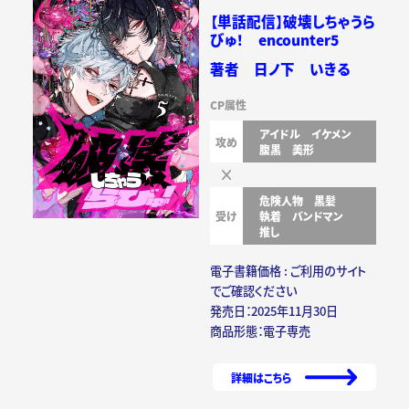
【単話配信】破壊しちゃうら
びゅ！ encounter5
著者 日ノ下 いきる
CP属性
アイドル
イケメン
攻め
腹黒
美形
危険人物
黒髪
受け
執着
バンドマン
推し
電子書籍価格 : ご利用のサイト
でご確認ください
発売日：2025年11月30日
商品形態：電子専売
詳細はこちら