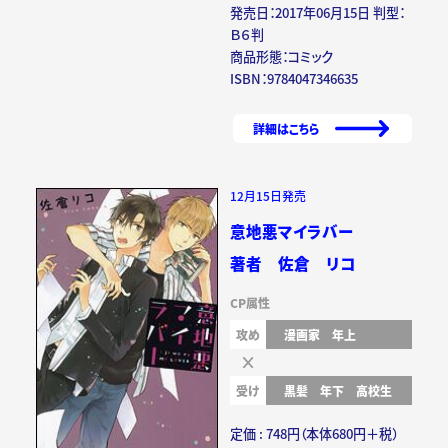
発売日：2017年06月15日 判型：
Ｂ６判
商品形態：コミック
ISBN：9784047346635
詳細はこちら
12月15日発売
意地悪マイラバー
著者 佐倉 リコ
CP属性
攻め
漫画家
年上
受け
黒髪
年下
高校生
定価 : 748円（本体680円＋税）