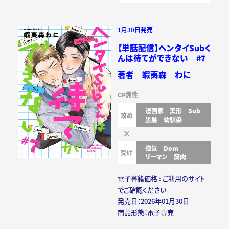
1月30日発売
【単話配信】ヘンタイSubく
んは待てができない #7
著者 蝦夷森 わに
CP属性
漫画家
美形
Sub
攻め
黒髪
幼馴染
強気
Dom
受け
リーマン
筋肉
電子書籍価格 : ご利用のサイト
でご確認ください
発売日：2026年01月30日
商品形態：電子専売