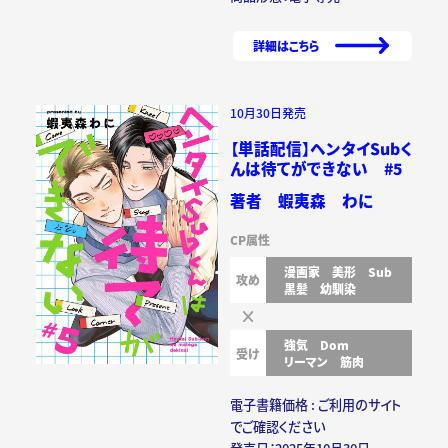
詳細はこちら
10月30日発売
【単話配信】ヘンタイSubく
んは待てができない #5
著者 蝦夷森 わに
CP属性
漫画家
美形
Sub
攻め
黒髪
幼馴染
強気
Dom
受け
リーマン
筋肉
電子書籍価格 : ご利用のサイト
でご確認ください