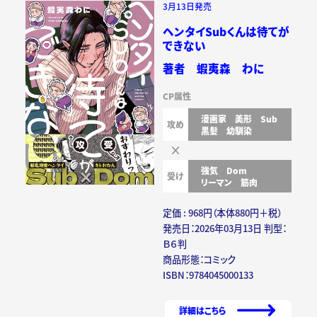
3月13日発売
ヘンタイSubくんは待てが
できない
著者 蝦夷森 わに
CP属性
漫画家
美形
Sub
攻め
黒髪
幼馴染
強気
Dom
受け
リーマン
筋肉
定価 : 968円（本体880円＋税）
発売日：2026年03月13日 判型：
Ｂ６判
商品形態：コミック
ISBN：9784045000133
詳細はこちら