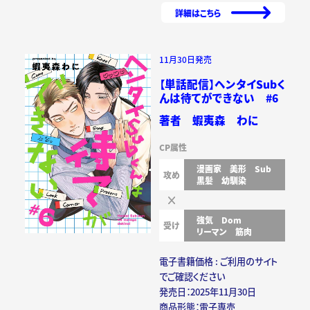
詳細はこちら
11月30日発売
【単話配信】ヘンタイSubく
んは待てができない #6
著者 蝦夷森 わに
CP属性
漫画家
美形
Sub
攻め
黒髪
幼馴染
強気
Dom
受け
リーマン
筋肉
電子書籍価格 : ご利用のサイト
でご確認ください
発売日：2025年11月30日
商品形態：電子専売