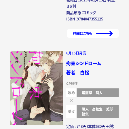
Ｂ６判
商品形態：コミック
ISBN：9784047355125
詳細はこちら
6月15日発売
拘束シンドローム
著者 白松
CP属性
攻め
漫画家
隣人
隣人
高校生
美形
受け
健気
定価 : 748円（本体680円＋税）