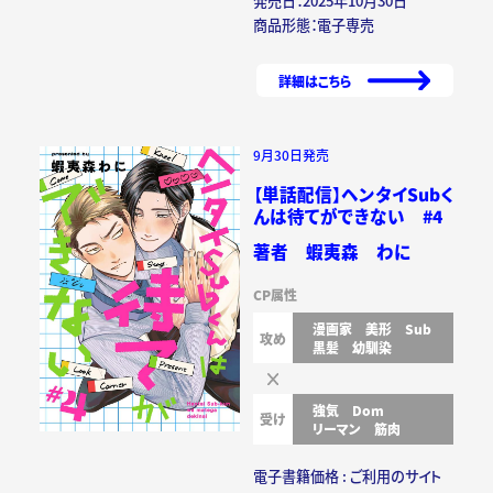
発売日：2025年10月30日
商品形態：電子専売
詳細はこちら
9月30日発売
【単話配信】ヘンタイSubく
んは待てができない #4
著者 蝦夷森 わに
CP属性
漫画家
美形
Sub
攻め
黒髪
幼馴染
強気
Dom
受け
リーマン
筋肉
電子書籍価格 : ご利用のサイト