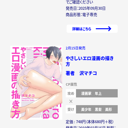
でご確認ください
発売日：2025年09月30日
商品形態：電子専売
詳細はこちら
2月15日発売
やさしいエロ漫画の描き
方
著者 沢マチコ
CP属性
攻め
漫画家
年上
受け
美少年
黒髪
美形
定価 : 748円（本体680円＋税）
発売日：2019年02月15日 判型：