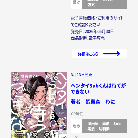
受け
強気
電子書籍価格 : ご利用のサイト
でご確認ください
発売日：2026年05月30日
商品形態：電子専売
詳細はこちら
3月13日発売
ヘンタイSubくんは待てが
できない
著者 蝦夷森 わに
CP属性
漫画家
美形
Sub
攻め
黒髪
幼馴染