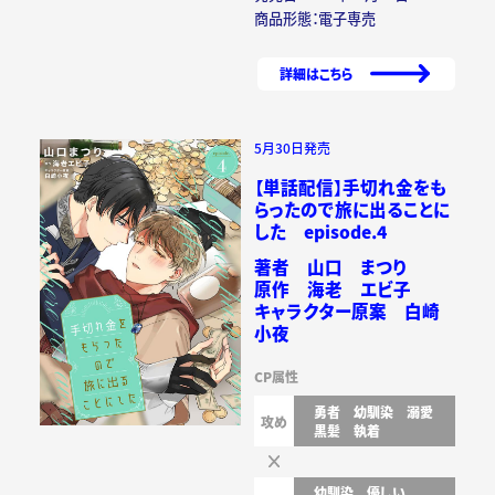
商品形態：電子専売
詳細はこちら
5月30日発売
【単話配信】手切れ金をも
らったので旅に出ることに
した episode.4
著者 山口 まつり
原作 海老 エビ子
キャラクター原案 白崎
小夜
CP属性
勇者
幼馴染
溺愛
攻め
黒髪
執着
幼馴染
優しい