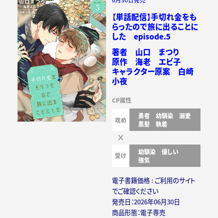
【単話配信】手切れ金をも
らったので旅に出ることに
した episode.5
著者 山口 まつり
原作 海老 エビ子
キャラクター原案 白崎
小夜
CP属性
勇者
幼馴染
溺愛
攻め
黒髪
執着
幼馴染
優しい
受け
強気
電子書籍価格 : ご利用のサイト
でご確認ください
発売日：2026年06月30日
商品形態：電子専売