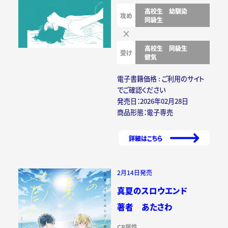
高校生
幼馴染
攻め
同級生
高校生
同級生
受け
健気
電子書籍価格 : ご利用のサイト
でご確認ください
発売日：2026年02月28日
商品形態：電子専売
詳細はこちら
2月14日発売
真夏のスロウエンド
著者 あたさわ
CP属性