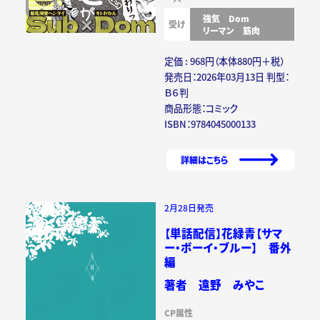
強気
Dom
受け
リーマン
筋肉
定価 : 968円（本体880円＋税）
発売日：2026年03月13日 判型：
Ｂ６判
商品形態：コミック
ISBN：9784045000133
詳細はこちら
2月28日発売
【単話配信】花緑青【サマ
ー・ボーイ・ブルー】 番外
編
著者 遠野 みやこ
CP属性