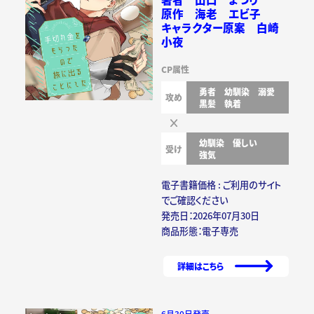
原作 海老 エビ子
キャラクター原案 白崎
小夜
CP属性
勇者
幼馴染
溺愛
攻め
黒髪
執着
幼馴染
優しい
受け
強気
電子書籍価格 : ご利用のサイト
でご確認ください
発売日：2026年07月30日
商品形態：電子専売
詳細はこちら
6月30日発売