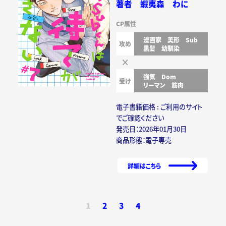
著者 蝦夷森 わに
CP属性
漫画家
美形
Sub
攻め
黒髪
幼馴染
強気
Dom
受け
リーマン
筋肉
電子書籍価格 : ご利用のサイト
でご確認ください
発売日：2026年01月30日
商品形態：電子専売
詳細はこちら
1
2
3
4