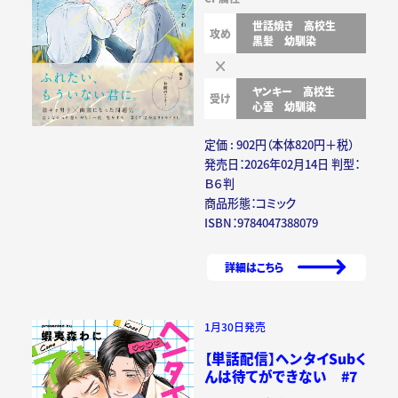
世話焼き
高校生
攻め
黒髪
幼馴染
ヤンキー
高校生
受け
心霊
幼馴染
定価 : 902円（本体820円＋税）
発売日：2026年02月14日 判型：
Ｂ６判
商品形態：コミック
ISBN：9784047388079
詳細はこちら
1月30日発売
【単話配信】ヘンタイSubく
んは待てができない #7