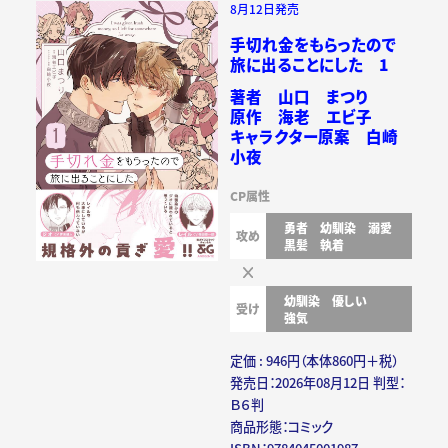
8月12日発売
手切れ金をもらったので
旅に出ることにした 1
著者 山口 まつり
原作 海老 エビ子
キャラクター原案 白崎
小夜
CP属性
勇者
幼馴染
溺愛
攻め
黒髪
執着
幼馴染
優しい
受け
強気
定価 : 946円（本体860円＋税）
発売日：2026年08月12日 判型：
Ｂ６判
商品形態：コミック