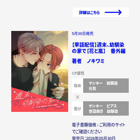
詳細はこちら
5月30日発売
【単話配信】週末、幼馴染
の家で【花と嵐】 番外編
著者 ノキワミ
CP属性
ヤンキー
幼馴染
攻め
元気
ヤンキー
ピアス
受け
世話焼き
幼馴染
電子書籍価格 : ご利用のサイト
でご確認ください
発売日：2026年05月30日