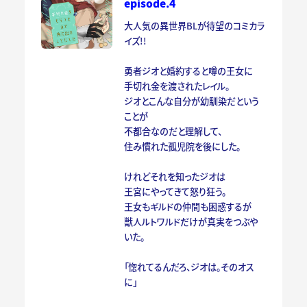
episode.4
大人気の異世界BLが待望のコミカラ
イズ!!
勇者ジオと婚約すると噂の王女に
手切れ金を渡されたレイル。
ジオとこんな自分が幼馴染だという
ことが
不都合なのだと理解して、
住み慣れた孤児院を後にした。
けれどそれを知ったジオは
王宮にやってきて怒り狂う。
王女もギルドの仲間も困惑するが
獣人ルトワルドだけが真実をつぶや
いた。
「惚れてるんだろ、ジオは。そのオス
に」