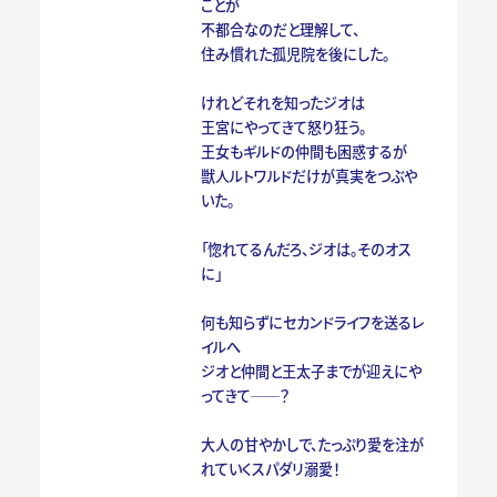
ことが
不都合なのだと理解して、
住み慣れた孤児院を後にした。
けれどそれを知ったジオは
王宮にやってきて怒り狂う。
王女もギルドの仲間も困惑するが
獣人ルトワルドだけが真実をつぶや
いた。
「惚れてるんだろ、ジオは。そのオス
に」
何も知らずにセカンドライフを送るレ
イルへ
ジオと仲間と王太子までが迎えにや
ってきて──？
大人の甘やかしで、たっぷり愛を注が
れていくスパダリ溺愛！