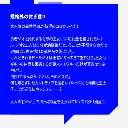
規格外の貢ぎ愛!!
大人気の異世界BLが待望のコミカライズ!!
勇者ジオと婚約すると噂の王女に手切れ金を渡されたレイ
ル。ジオとこんな自分が幼馴染だということが不都合なのだと
理解して、住み慣れた孤児院を後にした。
けれどそれを知ったジオは王宮にやってきて怒り狂う。王女も
ギルドの仲間も困惑するが獣人ルトワルドだけが真実をつぶ
やいた。
「惚れてるんだろ、ジオは。そのオスに」
何も知らずにセカンドライフを送るレイルへジオと仲間と王太
子までが迎えにやってきて──？
大人の甘やかしで、たっぷり愛を注がれていくスパダリ溺愛♡