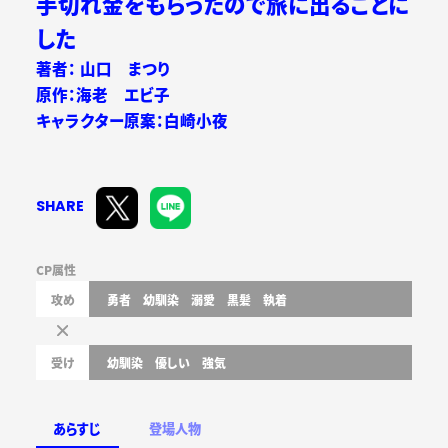
手切れ金をもらったので旅に出ることに
した
著者： 山口 まつり
原作：海老 エビ子
キャラクター原案：白崎小夜
SHARE
CP属性
攻め
勇者
幼馴染
溺愛
黒髪
執着
受け
幼馴染
優しい
強気
あらすじ
登場人物