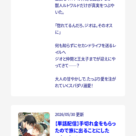
獣人ルトワルドだけが真実をつぶや
いた。
「惚れてるんだろ、ジオは。そのオス
に」
何も知らずにセカンドライフを送るレ
イルへ
ジオと仲間と王太子までが迎えにや
ってきて──？
大人の甘やかしで、たっぷり愛を注が
れていくスパダリ溺愛！
2026/05/30 更新
【単話配信】手切れ金をもらっ
たので旅に出ることにした