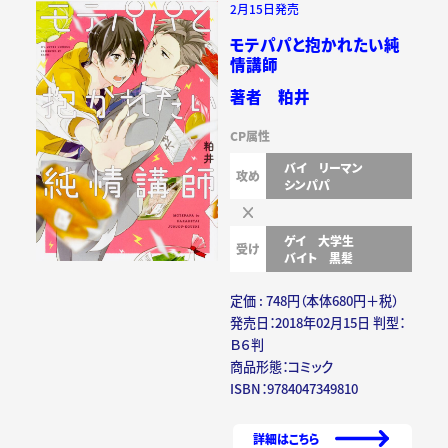
2月15日発売
モテパパと抱かれたい純
情講師
著者 粕井
CP属性
バイ
リーマン
攻め
シンパパ
ゲイ
大学生
受け
バイト
黒髪
定価 : 748円（本体680円＋税）
発売日：2018年02月15日 判型：
Ｂ６判
商品形態：コミック
ISBN：9784047349810
詳細はこちら