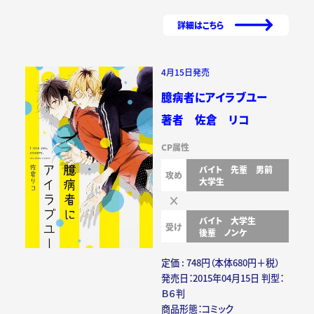
詳細はこちら
4月15日発売
臆病者にアイラブユー
著者 佐倉 リコ
CP属性
バイト
先輩
男前
攻め
大学生
バイト
大学生
受け
後輩
ノンケ
定価 : 748円（本体680円＋税）
発売日：2015年04月15日 判型：
Ｂ６判
商品形態：コミック