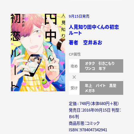
9月15日発売
人見知り田中くんの初恋
ルート
著者 空井あお
CP属性
オタク
引きこもり
攻め
ワンコ
年下
年上
バイト
黒髪
受け
メガネ
定価 : 748円（本体680円＋税）
発売日：2016年09月15日 判型：
Ｂ６判
商品形態：コミック
ISBN：9784047342941