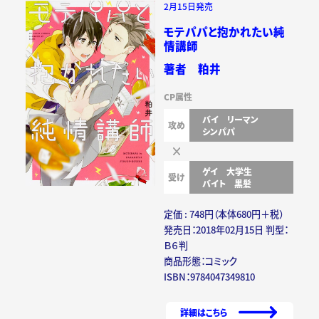
2月15日発売
モテパパと抱かれたい純
情講師
著者 粕井
CP属性
バイ
リーマン
攻め
シンパパ
ゲイ
大学生
受け
バイト
黒髪
定価 : 748円（本体680円＋税）
発売日：2018年02月15日 判型：
Ｂ６判
商品形態：コミック
ISBN：9784047349810
詳細はこちら