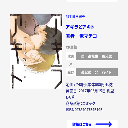
3月15日発売
アキラとアキト
著者 沢マチコ
CP属性
攻め
弟
高校生
義兄弟
受け
義兄弟
兄
バイト
定価 : 748円（本体680円＋税）
発売日：2017年03月15日 判型：
Ｂ６判
商品形態：コミック
ISBN：9784047345195
詳細はこちら