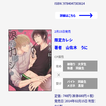
ISBN：9784047303614
詳細はこちら
2月15日発売
限定カレシ
著者 山佐木 うに
CP属性
跡取り
大学生
攻め
執着
同級生
バイト
同級生
受け
メガネ
黒髪
定価 : 748円（本体680円＋税）
発売日：2014年02月15日 判型：