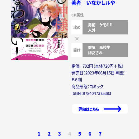
著者 いなかしルや
CP属性
男前
ケモミミ
攻め
人外
健気
高校生
受け
ほだされ
定価 : 792円（本体720円＋税）
発売日：2023年06月15日 判型：
Ｂ６判
商品形態：コミック
ISBN：9784047375383
詳細はこちら
1
2
3
4
5
6
7