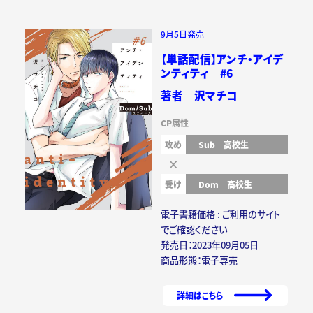
9月5日発売
【単話配信】アンチ・アイデ
ンティティ #6
著者 沢マチコ
CP属性
攻め
Sub
高校生
受け
Dom
高校生
電子書籍価格 : ご利用のサイト
でご確認ください
発売日：2023年09月05日
商品形態：電子専売
詳細はこちら