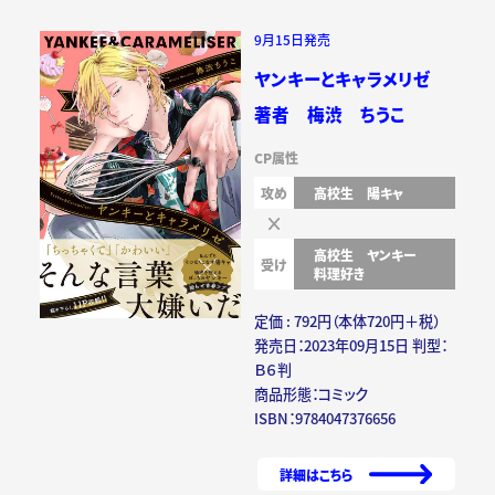
9月15日発売
ヤンキーとキャラメリゼ
著者 梅渋 ちうこ
CP属性
攻め
高校生
陽キャ
高校生
ヤンキー
受け
料理好き
定価 : 792円（本体720円＋税）
発売日：2023年09月15日 判型：
Ｂ６判
商品形態：コミック
ISBN：9784047376656
詳細はこちら