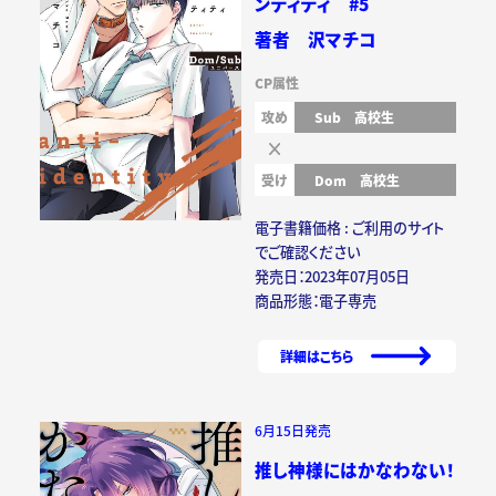
ンティティ #5
著者 沢マチコ
CP属性
攻め
Sub
高校生
受け
Dom
高校生
電子書籍価格 : ご利用のサイト
でご確認ください
発売日：2023年07月05日
商品形態：電子専売
詳細はこちら
6月15日発売
推し神様にはかなわない！