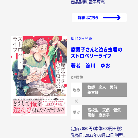
商品形態：電子専売
詳細はこちら
8月12日発売
腐男子さんと泣き虫君の
ストロベリーライフ
著者 淀川 ゆお
CP属性
教師
恋人
男前
攻め
美容師
高校生
天然
健気
受け
黒髪
腐男子
定価 : 880円（本体800円＋税）
発売日：2023年08月12日 判型：