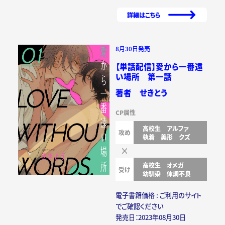
詳細はこちら
8月30日発売
【単話配信】愛から一番遠
い場所 第一話
著者 せきとう
CP属性
高校生
アルファ
攻め
執着
美形
クズ
高校生
オメガ
受け
幼馴染
体調不良
電子書籍価格 : ご利用のサイト
でご確認ください
発売日：2023年08月30日