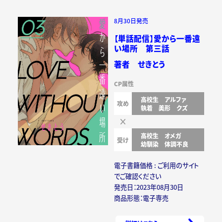
8月30日発売
【単話配信】愛から一番遠
い場所 第三話
著者 せきとう
CP属性
高校生
アルファ
攻め
執着
美形
クズ
高校生
オメガ
受け
幼馴染
体調不良
電子書籍価格 : ご利用のサイト
でご確認ください
発売日：2023年08月30日
商品形態：電子専売