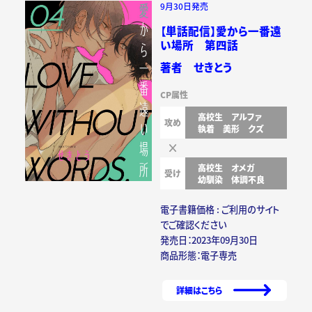
9月30日発売
【単話配信】愛から一番遠
い場所 第四話
著者 せきとう
CP属性
高校生
アルファ
攻め
執着
美形
クズ
高校生
オメガ
受け
幼馴染
体調不良
電子書籍価格 : ご利用のサイト
でご確認ください
発売日：2023年09月30日
商品形態：電子専売
詳細はこちら