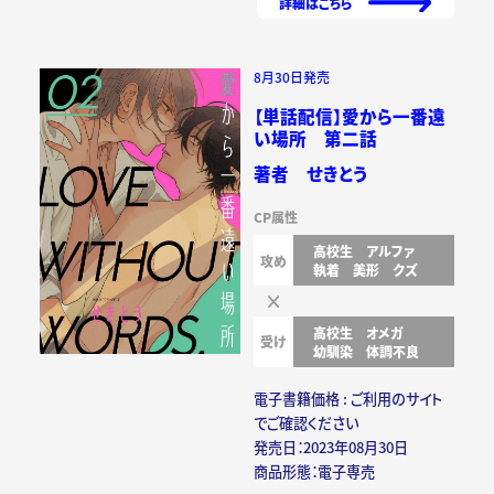
詳細はこちら
8月30日発売
【単話配信】愛から一番遠
い場所 第二話
著者 せきとう
CP属性
高校生
アルファ
攻め
執着
美形
クズ
高校生
オメガ
受け
幼馴染
体調不良
電子書籍価格 : ご利用のサイト
でご確認ください
発売日：2023年08月30日
商品形態：電子専売