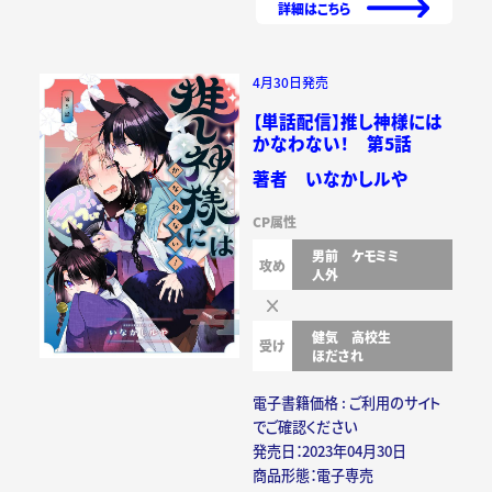
詳細はこちら
4月30日発売
【単話配信】推し神様には
かなわない！ 第5話
著者 いなかしルや
CP属性
男前
ケモミミ
攻め
人外
健気
高校生
受け
ほだされ
電子書籍価格 : ご利用のサイト
でご確認ください
発売日：2023年04月30日
商品形態：電子専売