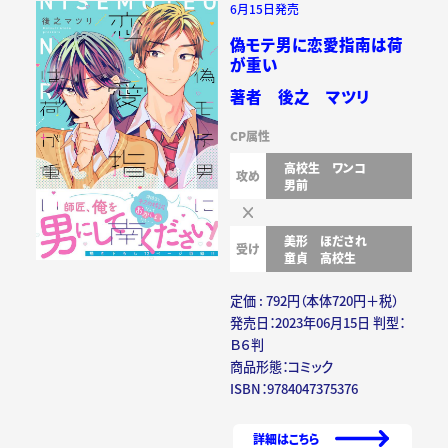
6月15日発売
偽モテ男に恋愛指南は荷
が重い
著者 後之 マツリ
CP属性
高校生
ワンコ
攻め
男前
美形
ほだされ
受け
童貞
高校生
定価 : 792円（本体720円＋税）
発売日：2023年06月15日 判型：
Ｂ６判
商品形態：コミック
ISBN：9784047375376
詳細はこちら