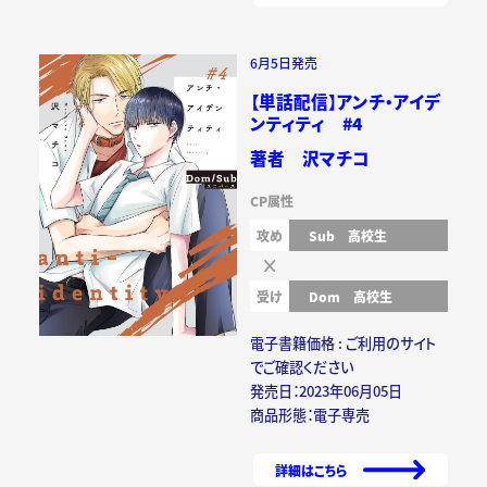
6月5日発売
【単話配信】アンチ・アイデ
ンティティ #4
著者 沢マチコ
CP属性
攻め
Sub
高校生
受け
Dom
高校生
電子書籍価格 : ご利用のサイト
でご確認ください
発売日：2023年06月05日
商品形態：電子専売
詳細はこちら