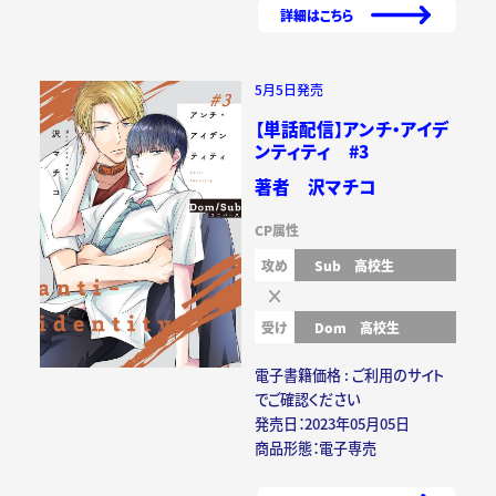
詳細はこちら
5月5日発売
【単話配信】アンチ・アイデ
ンティティ #3
著者 沢マチコ
CP属性
攻め
Sub
高校生
受け
Dom
高校生
電子書籍価格 : ご利用のサイト
でご確認ください
発売日：2023年05月05日
商品形態：電子専売