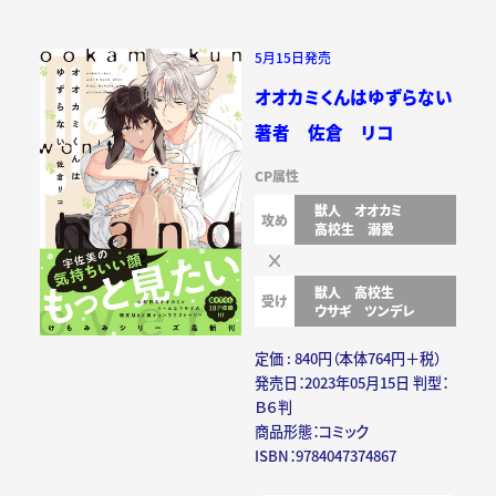
5月15日発売
オオカミくんはゆずらない
著者 佐倉 リコ
CP属性
獣人
オオカミ
攻め
高校生
溺愛
獣人
高校生
受け
ウサギ
ツンデレ
定価 : 840円（本体764円＋税）
発売日：2023年05月15日 判型：
Ｂ６判
商品形態：コミック
ISBN：9784047374867