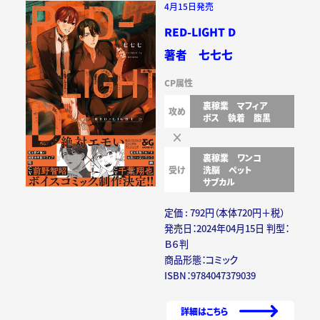
4月15日発売
RED-LIGHT D
著者 七七七
CP属性
裏稼業
マフィア
攻め
ボス
執着
腹黒
裏稼業
ワンコ
受け
洗脳
ペット
サブカル
定価 : 792円（本体720円＋税）
発売日：2024年04月15日 判型：
Ｂ６判
商品形態：コミック
ISBN：9784047379039
詳細はこちら