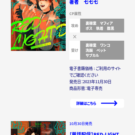
著者 七七七
CP属性
裏稼業
マフィア
攻め
ボス
執着
腹黒
裏稼業
ワンコ
受け
洗脳
ペット
サブカル
電子書籍価格 : ご利用のサイト
でご確認ください
発売日：2023年11月30日
商品形態：電子専売
詳細はこちら
10月30日発売
【単話配信】RED-LIGHT