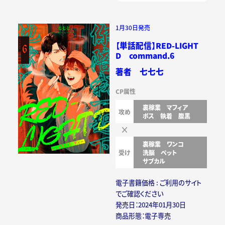
1月30日発売
【単話配信】RED-LIGHT
D command.6
著者 七七七
CP属性
裏稼業
マフィア
攻め
ボス
執着
腹黒
裏稼業
ワンコ
受け
洗脳
ペット
サブカル
電子書籍価格 : ご利用のサイト
でご確認ください
発売日：2024年01月30日
商品形態：電子専売