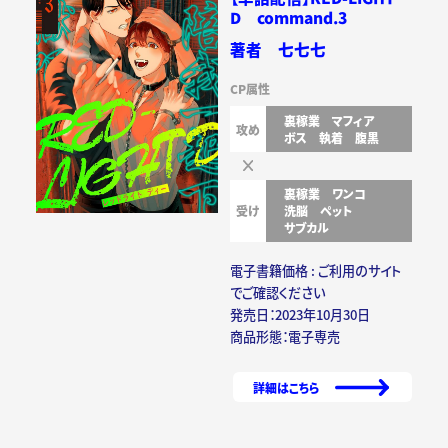
D command.3
著者 七七七
CP属性
裏稼業
マフィア
攻め
ボス
執着
腹黒
裏稼業
ワンコ
受け
洗脳
ペット
サブカル
電子書籍価格 : ご利用のサイト
でご確認ください
発売日：2023年10月30日
商品形態：電子専売
詳細はこちら