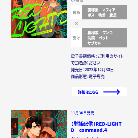
裏稼業
マフィア
攻め
ボス
執着
腹黒
裏稼業
ワンコ
受け
洗脳
ペット
サブカル
電子書籍価格 : ご利用のサイト
でご確認ください
発売日：2023年12月30日
商品形態：電子専売
詳細はこちら
11月30日発売
【単話配信】RED-LIGHT
D command.4