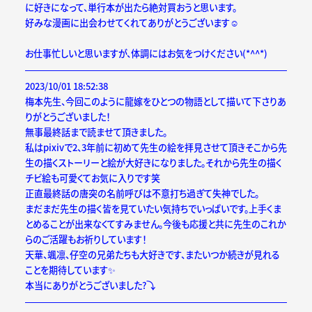
に好きになって、単行本が出たら絶対買おうと思います。
好みな漫画に出会わせてくれてありがとうございます☺️
お仕事忙しいと思いますが、体調にはお気をつけください(*^^*)
2023/10/01 18:52:38
梅本先生、今回このように龍嫁をひとつの物語として描いて下さりあ
りがとうございました！
無事最終話まで読ませて頂きました。
私はpixivで2、3年前に初めて先生の絵を拝見させて頂きそこから先
生の描くストーリーと絵が大好きになりました。それから先生の描く
チビ絵も可愛くてお気に入りです笑
正直最終話の唐突の名前呼びは不意打ち過ぎて失神でした。
まだまだ先生の描く皆を見ていたい気持ちでいっぱいです。上手くま
とめることが出来なくてすみません。今後も応援と共に先生のこれか
らのご活躍もお祈りしています！
天華、颯凛、仔空の兄弟たちも大好きです、またいつか続きが見れる
ことを期待しています✨
本当にありがとうございました?⤵︎