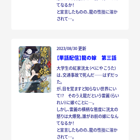
てなるか！
と宣言したものの、龍の性技に溶か
されて…。
2023/08/30 更新
【単話配信】龍の嫁 第三話
大学生の紅家洸太（べにや こうた）
は、交通事故で死んだ――はずだっ
た。
が、目を覚ますと知らない世界にい
て!? そのうえ龍だという雷麗（らい
れい）に嫁ぐことに…。
しかし、雷麗の横柄な態度に洸太の
怒りは大爆発。誰がお前の嫁になん
てなるか！
と宣言したものの、龍の性技に溶か
されて…。