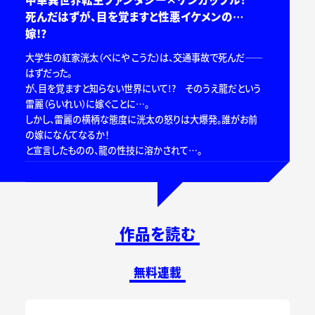
死んだはずが、目を覚ますと性悪イケメンの…
嫁!?
大学生の紅家洸太（べにや こうた）は、交通事故で死んだ――
はずだった。
が、目を覚ますと知らない世界にいて!? そのうえ龍だという
雷麗（らいれい）に嫁ぐことに…。
しかし、雷麗の横柄な態度に洸太の怒りは大爆発。誰がお前
の嫁になんてなるか！
と宣言したものの、龍の性技に溶かされて…。
作品を読む
無料連載