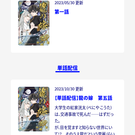
2023/05/30 更新
第一話
単話配信
2023/10/30 更新
【単話配信】龍の嫁 第五話
大学生の紅家洸太（べにや こうた）
は、交通事故で死んだ――はずだっ
た。
が、目を覚ますと知らない世界にい
て!? そのうえ龍だという雷麗（らい