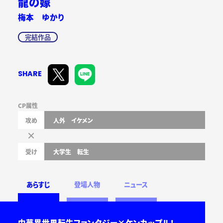
龍の嫁
梅本 ゆかり
完結作品
SHARE
CP属性
攻め
人外
イケメン
受け
大学生
転生
あらすじ
登場人物
ニュース
中華異世界転生ファンタジー×ケンカップル！