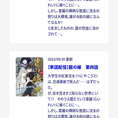
れい）に嫁ぐことに…。
しかし、雷麗の横柄な態度に洸太の
怒りは大爆発。誰がお前の嫁になん
てなるか！
と宣言したものの、龍の性技に溶か
されて…。
2023/09/30 更新
【単話配信】龍の嫁 第四話
大学生の紅家洸太（べにや こうた）
は、交通事故で死んだ――はずだっ
た。
が、目を覚ますと知らない世界にい
て!? そのうえ龍だという雷麗（らい
れい）に嫁ぐことに…。
しかし、雷麗の横柄な態度に洸太の
怒りは大爆発。誰がお前の嫁になん