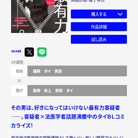
購入する
作品詳細
試し読み
SHARE
CP属性
攻め
講師
タイ
男前
受け
医師
年上
男前
タイ
その男は、好きになってはいけない最有力容疑者
――。容疑者×法医学者話題沸騰中のタイＢＬコミ
カライズ！
新天地で医学部の常勤講師として働くバン。新しい職場ではバンに