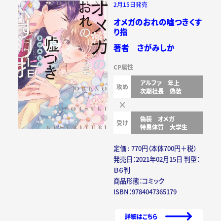
2月15日発売
オメガのおれの嘘つきくす
り指
著者 さがみしか
CP属性
アルファ
年上
攻め
次期社長
偽装
偽装
オメガ
受け
特異体質
大学生
定価 : 770円（本体700円＋税）
発売日：2021年02月15日 判型：
Ｂ６判
商品形態：コミック
ISBN：9784047365179
詳細はこちら