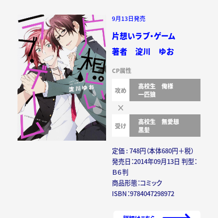
9月13日発売
片想いラブ・ゲーム
著者 淀川 ゆお
CP属性
高校生
俺様
攻め
一匹狼
高校生
無愛想
受け
黒髪
定価 : 748円（本体680円＋税）
発売日：2014年09月13日 判型：
Ｂ６判
商品形態：コミック
ISBN：9784047298972