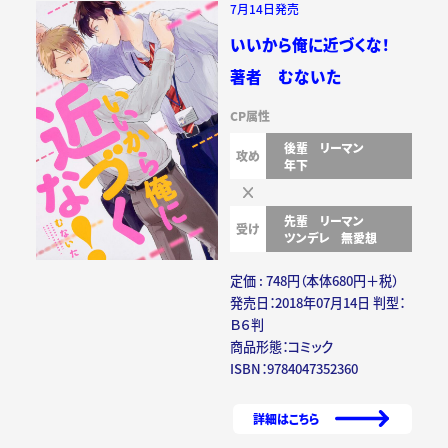
7月14日発売
いいから俺に近づくな！
著者 むないた
CP属性
後輩
リーマン
攻め
年下
先輩
リーマン
受け
ツンデレ
無愛想
定価 : 748円（本体680円＋税）
発売日：2018年07月14日 判型：
Ｂ６判
商品形態：コミック
ISBN：9784047352360
詳細はこちら