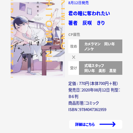
8月12日発売
君の瞳に奪われたい
著者 灰咲 きり
CP属性
カメラマン
同い年
攻め
ノンケ
式場スタッフ
受け
同い年
美形
黒髪
定価 : 770円（本体700円＋税）
発売日：2020年08月12日 判型：
Ｂ６判
商品形態：コミック
ISBN：9784047361959
詳細はこちら