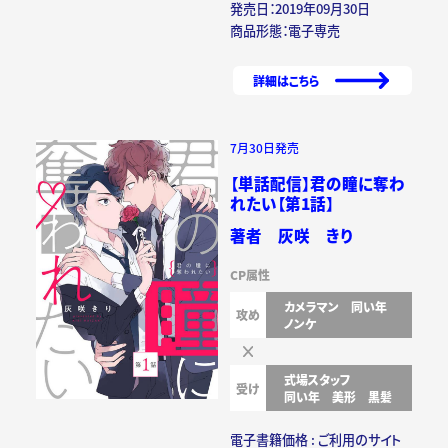
発売日：2019年09月30日
商品形態：電子専売
詳細はこちら
7月30日発売
【単話配信】君の瞳に奪わ
れたい【第1話】
著者 灰咲 きり
CP属性
カメラマン
同い年
攻め
ノンケ
式場スタッフ
受け
同い年
美形
黒髪
電子書籍価格 : ご利用のサイト