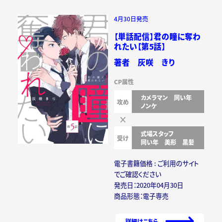
4月30日発売
【単話配信】君の瞳に奪わ
れたい【第5話】
著者 灰咲 きり
CP属性
カメラマン
同い年
攻め
ノンケ
式場スタッフ
受け
同い年
美形
黒髪
電子書籍価格 : ご利用のサイト
でご確認ください
発売日：2020年04月30日
商品形態：電子専売
詳細はこちら