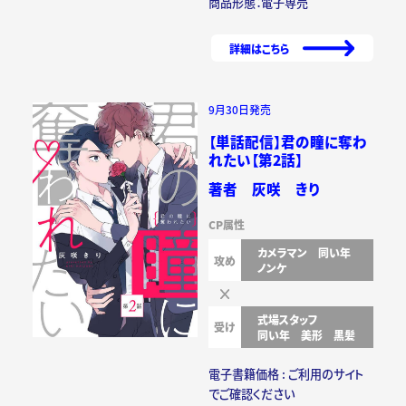
商品形態：電子専売
詳細はこちら
9月30日発売
【単話配信】君の瞳に奪わ
れたい【第2話】
著者 灰咲 きり
CP属性
カメラマン
同い年
攻め
ノンケ
式場スタッフ
受け
同い年
美形
黒髪
電子書籍価格 : ご利用のサイト
でご確認ください