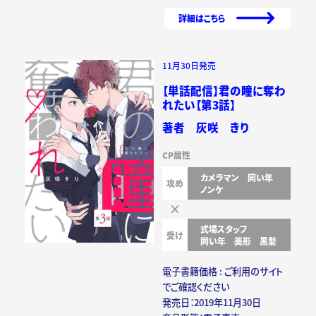
詳細はこちら
11月30日発売
【単話配信】君の瞳に奪わ
れたい【第3話】
著者 灰咲 きり
CP属性
カメラマン
同い年
攻め
ノンケ
式場スタッフ
受け
同い年
美形
黒髪
電子書籍価格 : ご利用のサイト
でご確認ください
発売日：2019年11月30日