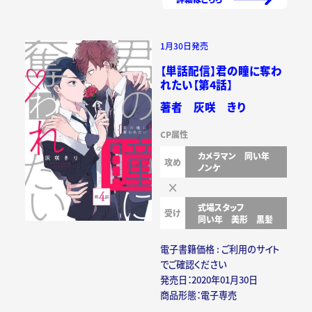
1月30日発売
【単話配信】君の瞳に奪わ
れたい【第4話】
著者 灰咲 きり
CP属性
カメラマン
同い年
攻め
ノンケ
式場スタッフ
受け
同い年
美形
黒髪
電子書籍価格 : ご利用のサイト
でご確認ください
発売日：2020年01月30日
商品形態：電子専売