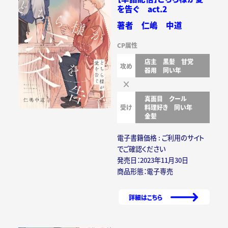
を告ぐ act.2
著者 仁嶋 中道
CP属性
店主
黒髪
甘党
攻め
器用
同い年
真面目
クール
受け
料理好き
同い年
金髪
電子書籍価格 : ご利用のサイト
でご確認ください
発売日：2023年11月30日
商品形態：電子専売
詳細はこちら