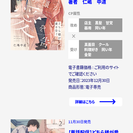
著者 仁嶋 中道
CP属性
店主
黒髪
甘党
攻め
器用
同い年
真面目
クール
受け
料理好き
同い年
金髪
電子書籍価格 : ご利用のサイト
でご確認ください
発売日：2023年12月30日
商品形態：電子専売
詳細はこちら
11月30日発売
【単話配信】どちら様が愛