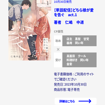
10月30日発売
【単話配信】どちら様が愛
を告ぐ act.1
著者 仁嶋 中道
CP属性
店主
黒髪
甘党
攻め
器用
同い年
真面目
クール
受け
料理好き
同い年
金髪
電子書籍価格 : ご利用のサイト
でご確認ください
発売日：2023年10月30日
商品形態：電子専売
詳細はこちら