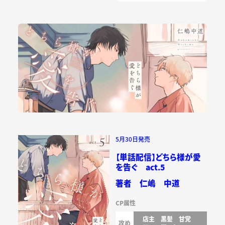
5月30日発売
【単話配信】どちら様が愛
を告ぐ act.5
著者 仁嶋 中道
CP属性
店主
黒髪
甘党
攻め