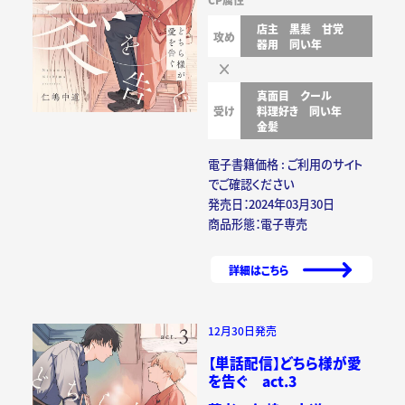
店主
黒髪
甘党
攻め
器用
同い年
真面目
クール
受け
料理好き
同い年
金髪
電子書籍価格 : ご利用のサイト
でご確認ください
発売日：2024年03月30日
商品形態：電子専売
詳細はこちら
12月30日発売
【単話配信】どちら様が愛
を告ぐ act.3