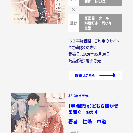
器用
同い年
真面目
クール
受け
料理好き
同い年
金髪
電子書籍価格 : ご利用のサイト
でご確認ください
発売日：2024年05月30日
商品形態：電子専売
詳細はこちら
3月30日発売
【単話配信】どちら様が愛
を告ぐ act.4
著者 仁嶋 中道
CP属性