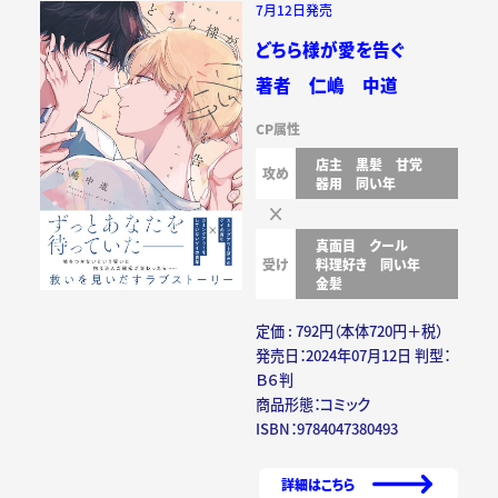
7月12日発売
どちら様が愛を告ぐ
著者 仁嶋 中道
CP属性
店主
黒髪
甘党
攻め
器用
同い年
真面目
クール
受け
料理好き
同い年
金髪
定価 : 792円（本体720円＋税）
発売日：2024年07月12日 判型：
Ｂ６判
商品形態：コミック
ISBN：9784047380493
詳細はこちら