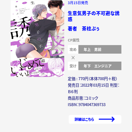
3月15日発売
生意気男子の不可避な誘
惑
著者 茶柱ぷぅ
CP属性
攻め
年上
男前
受け
年下
エンジニア
定価 : 770円（本体700円＋税）
発売日：2022年03月15日 判型：
Ｂ６判
商品形態：コミック
ISBN：9784047369733
詳細はこちら