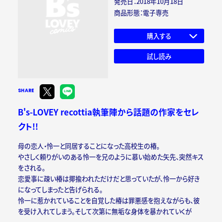
発売日：2018年10月18日
商品形態：電子専売
購入する
試し読み
SHARE
B's-LOVEY recottia執筆陣から話題の作家をセレ
クト!!
母の恋人・怜一と同居することになった高校生の椿。
やさしく頼りがいのある怜一を兄のように慕い始めた矢先、突然キス
をされる。
恋愛事に疎い椿は揶揄われただけだと思っていたが、怜一から好き
になってしまったと告げられる。
怜一に惹かれていることを自覚した椿は罪悪感を抱えながらも、彼
を受け入れてしまう。そして次第に無垢な身体を暴かれていくが