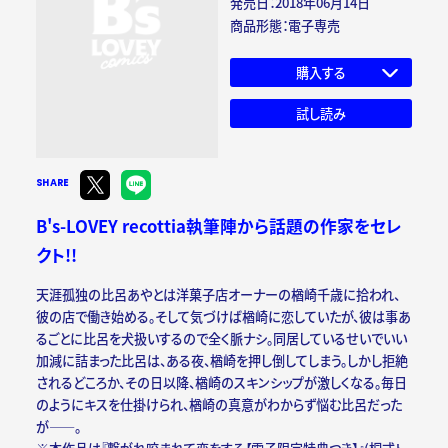
発売日：2018年06月14日
商品形態：電子専売
購入する
試し読み
SHARE
B's-LOVEY recottia執筆陣から話題の作家をセレ
クト!!
天涯孤独の比呂あやとは洋菓子店オーナーの楢崎千歳に拾われ、
彼の店で働き始める。そして気づけば楢崎に恋していたが、彼は事あ
るごとに比呂を犬扱いするので全く脈ナシ。同居しているせいでいい
加減に詰まった比呂は、ある夜、楢崎を押し倒してしまう。しかし拒絶
されるどころか、その日以降、楢崎のスキンシップが激しくなる。毎日
のようにキスを仕掛けられ、楢崎の真意がわからず悩む比呂だった
が――。