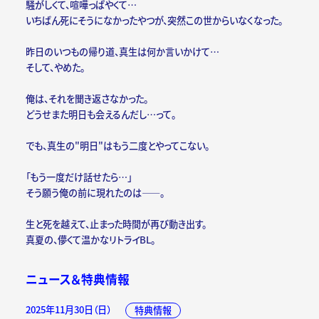
騒がしくて、喧嘩っぱやくて…
いちばん死にそうになかったやつが、突然この世からいなくなった。
昨日のいつもの帰り道、真生は何か言いかけて…
そして、やめた。
俺は、それを聞き返さなかった。
どうせまた明日も会えるんだし…って。
でも、真生の"明日"はもう二度とやってこない。
「もう一度だけ話せたら…」
そう願う俺の前に現れたのは――。
生と死を越えて、止まった時間が再び動き出す。
真夏の、儚くて温かなリトライBL。
ニュース＆特典情報
2025年11月30日（日）
特典情報