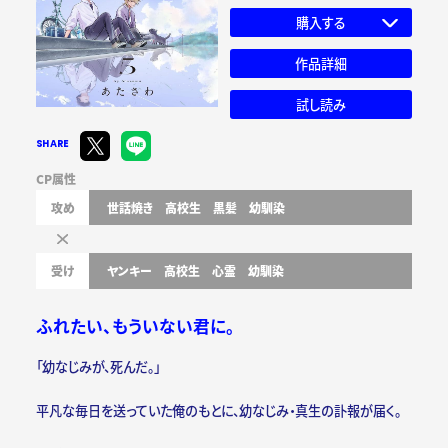
購入する
作品詳細
試し読み
SHARE
CP属性
攻め
世話焼き
高校生
黒髪
幼馴染
受け
ヤンキー
高校生
心霊
幼馴染
ふれたい、もういない君に。
「幼なじみが、死んだ。」
平凡な毎日を送っていた俺のもとに、幼なじみ・真生の訃報が届く。