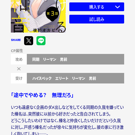
購入する
試し読み
SHARE
CP属性
攻め
同期
リーマン
男前
受け
ハイスペック
エリート
リーマン
男前
「途中でやめる？ 無理だろ」
いつも遠慮なく企画のダメ出しなどをしてくる同期の久我を嫌ってい
た榛名は、突然彼に以前から好きだったと告白されてしまう。
どうこうしたいわけではなく、榛名と仲良くしたいだけだという久我
に対し、戸惑う榛名だったが徐々に気持ちが変化し、彼の家に行き激
しく抱いてしまい……。