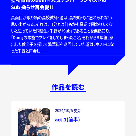
Sub 拗らせ再会愛!!
真面目が取り柄の高校教師・瀧は、高校時代に忘れられない
思い出がある。それは、自分とは何もかも真逆で関わりたくな
いと思っていた同級生・千野が「Sub」であることを偶然知り、
「Dom」の本能でプレイをしてしまったこと。それから８年後、家
出した教え子を探して繁華街を巡回していた瀧は、ホストにな
った千野と再会し――
作品を読む
2024/10/5 更新
act.1(前半)