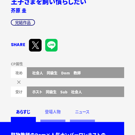
王子さまを飼い慣らしたい
芥原 圭
完結作品
SHARE
CP属性
攻め
社会人
同級生
Dom
教師
受け
ホスト
同級生
Sub
社会人
あらすじ
登場人物
ニュース
堅物教師のDom×人気ナンバーワンホストの