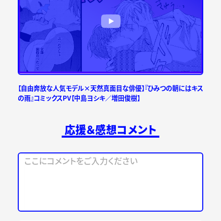
【自由奔放な人気モデル×天然真面目な俳優】『ひみつの朝にはキス
の雨』コミックスPV【中島ヨシキ／増田俊樹】
応援＆感想コメント