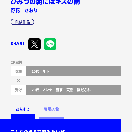
ひみつの朝にはキスの雨
野花 さおり
完結作品
SHARE
CP属性
攻め
20代
年下
受け
20代
ノンケ
男前
天然
ほだされ
あらすじ
登場人物
こんなのまるで恋みたいだ