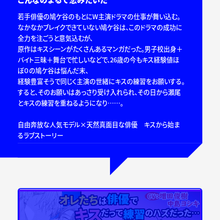
若手俳優の鳩ケ谷のもとにW主演ドラマの仕事が舞い込む。
なかなかブレイクできていない鳩ケ谷は、このドラマの成功に
全力を注ごうと意気込むが、
原作はキスシーンがたくさんあるマンガだった。男子校出身＋
バイト三昧＋舞台で忙しいなどで、26歳の今もキス経験値ほ
ぼ０の鳩ケ谷は悩んだ末、
経験豊富そうで同じく主演の世緒にキスの練習をお願いする。
すると、そのお願いはあっさり受け入れられ、その日から瀬尾
とキスの練習を重ねるようになり……。
自由奔放な人気モデル×天然真面目な俳優 キスから始ま
るラブストーリー