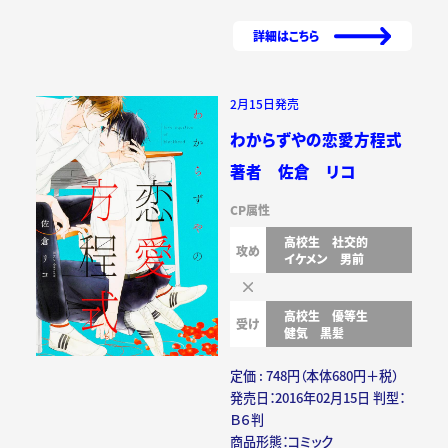
詳細はこちら
2月15日発売
わからずやの恋愛方程式
著者 佐倉 リコ
CP属性
高校生
社交的
攻め
イケメン
男前
高校生
優等生
受け
健気
黒髪
定価 : 748円（本体680円＋税）
発売日：2016年02月15日 判型：
Ｂ６判
商品形態：コミック