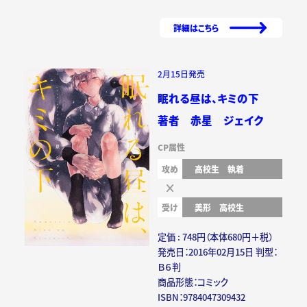
詳細はこちら
2月15日発売
眠れる昼は、キミの下
著者 赤星 ジェイク
CP属性
攻め
高校生
執着
受け
美形
高校生
定価 : 748円（本体680円＋税）
発売日：2016年02月15日 判型：
Ｂ６判
商品形態：コミック
ISBN：9784047309432