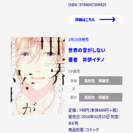
ISBN：9784047309425
詳細はこちら
1月15日発売
世界の音がしない
著者 井伊イチノ
CP属性
攻め
高校生
同級生
受け
高校生
同級生
定価 : 748円（本体680円＋税）
発売日：2016年01月15日 判型：
Ｂ６判
商品形態：コミック