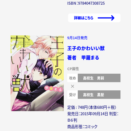
ISBN：9784047308725
詳細はこちら
9月14日発売
王子のかわいい獣
著者 甲羅まる
CP属性
攻め
高校生
男前
受け
高校生
黒髪
定価 : 748円（本体680円＋税）
発売日：2015年09月14日 判型：
Ｂ６判
商品形態：コミック