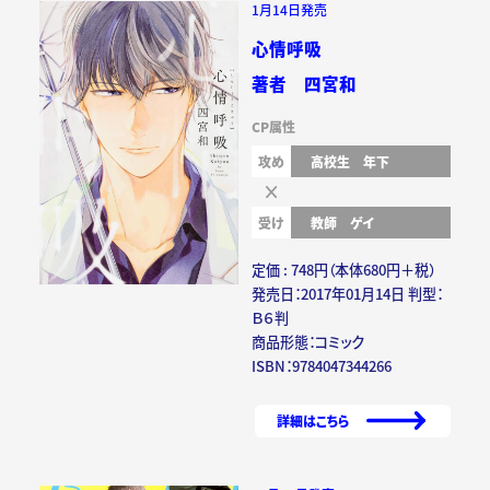
1月14日発売
心情呼吸
著者 四宮和
CP属性
攻め
高校生
年下
受け
教師
ゲイ
定価 : 748円（本体680円＋税）
発売日：2017年01月14日 判型：
Ｂ６判
商品形態：コミック
ISBN：9784047344266
詳細はこちら