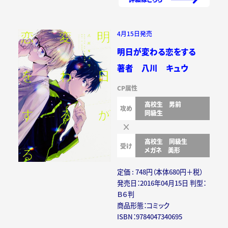
4月15日発売
明日が変わる恋をする
著者 八川 キュウ
CP属性
高校生
男前
攻め
同級生
高校生
同級生
受け
メガネ
美形
定価 : 748円（本体680円＋税）
発売日：2016年04月15日 判型：
Ｂ６判
商品形態：コミック
ISBN：9784047340695