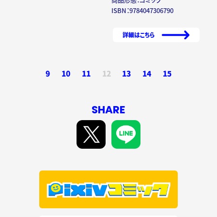
ISBN：9784047306790
詳細はこちら
9
10
11
12
13
14
15
SHARE