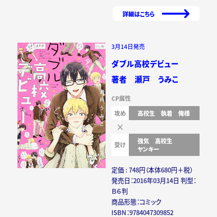
詳細はこちら
3月14日発売
ダブル高校デビュー
著者 瀬戸 うみこ
CP属性
攻め
高校生
執着
俺様
強気
高校生
受け
ヤンキー
定価 : 748円（本体680円＋税）
発売日：2016年03月14日 判型：
Ｂ６判
商品形態：コミック
ISBN：9784047309852