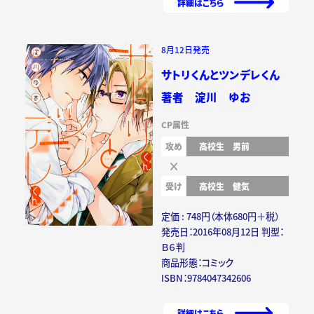
詳細はこちら
8月12日発売
サトリくんとツンデレくん
著者 淀川 ゆお
CP属性
攻め
高校生
男前
受け
高校生
健気
定価 : 748円（本体680円＋税）
発売日：2016年08月12日 判型：
Ｂ６判
商品形態：コミック
ISBN：9784047342606
詳細はこちら