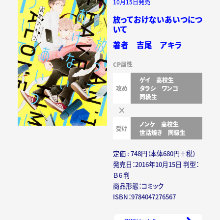
10月15日発売
放っておけないあいつにつ
いて
著者 吉尾 アキラ
CP属性
ゲイ
高校生
攻め
タラシ
ワンコ
同級生
ノンケ
高校生
受け
世話焼き
同級生
定価 : 748円（本体680円＋税）
発売日：2016年10月15日 判型：
Ｂ６判
商品形態：コミック
ISBN：9784047276567