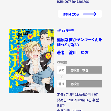
ISBN：9784047306806
詳細はこちら
9月14日発売
偏屈な彼がヤンキーくんを
ほっとけない
著者 淀川 ゆお
CP属性
攻め
高校生
執着
受け
高校生
定価 : 748円（本体680円＋税）
発売日：2015年09月14日 判型：
Ｂ６判
商品形態：コミック