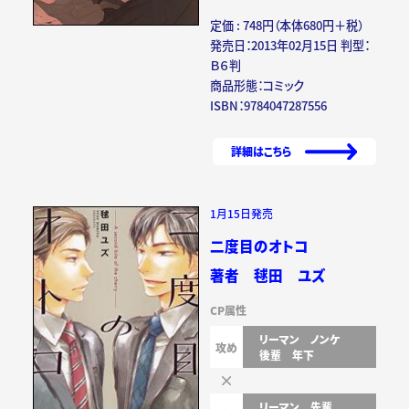
定価 : 748円（本体680円＋税）
発売日：2013年02月15日 判型：
Ｂ６判
商品形態：コミック
ISBN：9784047287556
詳細はこちら
1月15日発売
二度目のオトコ
著者 毬田 ユズ
CP属性
リーマン
ノンケ
攻め
後輩
年下
リーマン
先輩