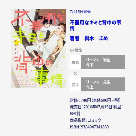
7月15日発売
不器用なキミと背中の事
情
著者 楓木 まめ
CP属性
リーマン
後輩
攻め
年下
リーマン
先輩
受け
年上
定価 : 748円（本体680円＋税）
発売日：2016年07月15日 判型：
Ｂ６判
商品形態：コミック
ISBN：9784047341869