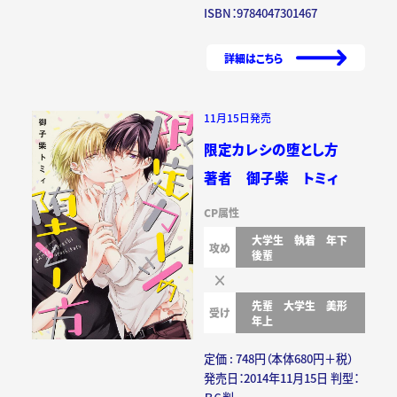
ISBN：9784047301467
詳細はこちら
11月15日発売
限定カレシの堕とし方
著者 御子柴 トミィ
CP属性
大学生
執着
年下
攻め
後輩
先輩
大学生
美形
受け
年上
定価 : 748円（本体680円＋税）
発売日：2014年11月15日 判型：