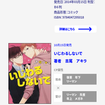
発売日：2014年03月15日 判型：
Ｂ６判
商品形態：コミック
ISBN：9784047295018
詳細はこちら
10月15日発売
いじわるしないで
著者 吉尾 アキラ
CP属性
後輩
年下
攻め
リーマン
リーマン
先輩
受け
年上
メガネ