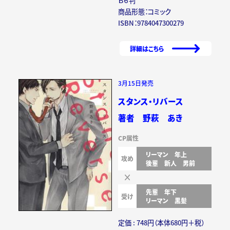
Ｂ６判
商品形態：コミック
ISBN：9784047300279
詳細はこちら
3月15日発売
スタンス・リバース
著者 野萩 あき
CP属性
リーマン
年上
攻め
後輩
新人
男前
先輩
年下
受け
リーマン
黒髪
定価 : 748円（本体680円＋税）