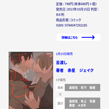
定価 : 748円（本体680円＋税）
発売日：2013年10月15日 判型：
Ｂ６判
商品形態：コミック
ISBN：9784047292185
詳細はこちら
2月15日発売
舌渡し
著者 赤星 ジェイク
CP属性
攻め
高校生
年下
後輩
高校生
年上
先輩
受け
黒髪
メガネ