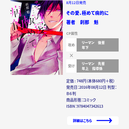
8月12日発売
その愛、極めて病的に
著者 刹那 魁
CP属性
リーマン
後輩
攻め
年下
リーマン
先輩
受け
年上
指導係
定価 : 748円（本体680円＋税）
発売日：2016年08月12日 判型：
Ｂ６判
商品形態：コミック
ISBN：9784047342613
詳細はこちら