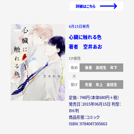
詳細はこちら
6月15日発売
心臓に触れる色
著者 空井あお
CP属性
攻め
後輩
高校生
年下
受け
先輩
年上
高校生
定価 : 748円（本体680円＋税）
発売日：2015年06月15日 判型：
Ｂ６判
商品形態：コミック
ISBN：9784047305663