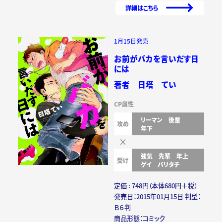
詳細はこちら
1月15日発売
お前がバカを言いだす日
には
著者 日塔 てい
CP属性
リーマン
後輩
攻め
年下
強気
先輩
年上
受け
ゲイ
バリタチ
定価 : 748円（本体680円＋税）
発売日：2015年01月15日 判型：
Ｂ６判
商品形態：コミック