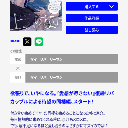
購入する
作品詳細
試し読み
SHARE
CP属性
攻め
ゲイ
リバ
リーマン
受け
ゲイ
リバ
リーマン
欲張りで、いやになる。『愛想が尽きない』復縁リバ
カップルによる待望の同棲編、スタート！
付き合い始めて十年で、同棲を始めることになった柊と京介。
毎日情熱的に求めてくれる柊に、京介もメロメロ。
でも、寝不足になるほど愛し合うのはさすがにマズイのでは!?