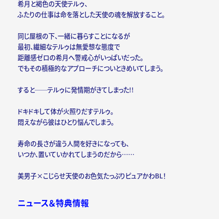
希月と褐色の天使テルゥ、
ふたりの仕事は命を落とした天使の魂を解放すること。
同じ屋根の下、一緒に暮らすことになるが
最初、繊細なテルゥは無愛想な態度で
距離感ゼロの希月へ警戒心がいっぱいだった。
でもその積極的なアプローチについときめいてしまう。
すると──テルゥに発情期がきてしまった!!
ドキドキして体が火照りだすテルゥ。
悶えながら彼はひとり悩んでしまう。
寿命の長さが違う人間を好きになっても、
いつか、置いていかれてしまうのだから……
美男子×こじらせ天使のお色気たっぷりピュアかわBL！
ニュース＆特典情報