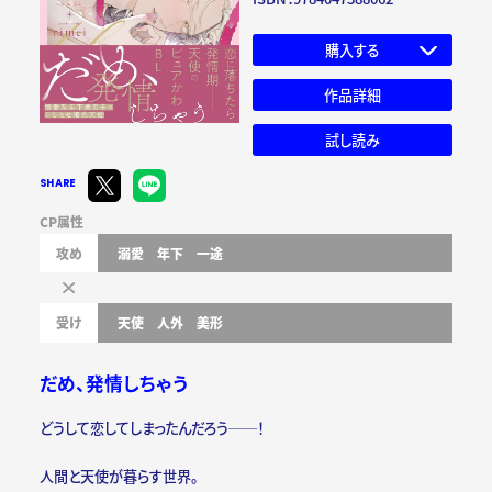
購入する
作品詳細
試し読み
SHARE
CP属性
攻め
溺愛
年下
一途
受け
天使
人外
美形
だめ、発情しちゃう
どうして恋してしまったんだろう──！
人間と天使が暮らす世界。