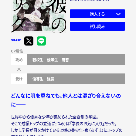
購入する
試し読み
SHARE
CP属性
攻め
転校生
優等生
鬼畜
受け
優等生
強気
どんなに肌を重ねても、他人とは混ざり合えないの
に――
世界中から優秀な少年が集められた全寮制の学園。
そこで成績トップの立道（たつみ）は「学長のお気に入り」だった。
しかし学長が目をかけていると噂の美少年・東（あずま）に、トップの