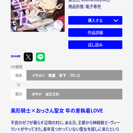
商品形態：電子専売
購入する
作品詳細
試し読み
SHARE
CP属性
攻め
イケメン
執着
年下
ワンコ
受け
オヤジ
ほだされ
美形騎士×おっさん聖女 年の差執着LOVE
平民のゼフが暮らす辺境の村に、ある日、王都から神殿騎士・ヴィー
ラントがやってきた。長年見つかっていない聖女を探しに来たという