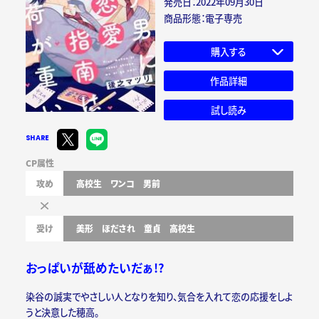
発売日：2022年09月30日
商品形態：電子専売
購入する
作品詳細
試し読み
SHARE
CP属性
攻め
高校生
ワンコ
男前
受け
美形
ほだされ
童貞
高校生
おっぱいが舐めたいだぁ!?
染谷の誠実でやさしい人となりを知り、気合を入れて恋の応援をしよ
うと決意した穂高。