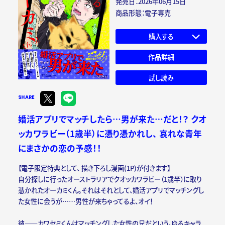
発売日：2026年06月15日
商品形態：電子専売
購入する
作品詳細
試し読み
SHARE
婚活アプリでマッチしたら…男が来た…だと！？ クオ
ッカワラビー（1歳半）に憑り憑かれし、 哀れな青年
にまさかの恋の予感！！
【電子限定特典として、 描き下ろし漫画(1P)が付きます】
自分探しに行ったオーストラリアでクオッカワラビー（1歳半）に取り
憑かれたオーカミくん。それはそれとして、婚活アプリでマッチングし
た女性に会うが……男性が来ちゃってるよ、オイ！
彼――カワセミくんはマッチングした女性の兄だという。ゆるキャラ