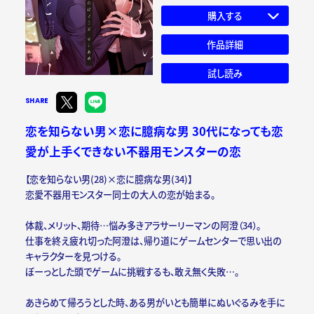
購入する
作品詳細
試し読み
SHARE
恋を知らない男×恋に臆病な男 30代になっても恋
愛が上手くできない不器用モンスターの恋
【恋を知らない男(28)×恋に臆病な男(34)】
恋愛不器用モンスター同士の大人の恋が始まる。
体裁、メリット、期待…悩み多きアラサーリーマンの阿澄（34）。
仕事を終え疲れ切った阿澄は、帰り道にゲームセンターで思い出の
キャラクターを見つける。
ぼーっとした頭でゲームに挑戦するも、敢え無く失敗…。
あきらめて帰ろうとした時、ある男がいとも簡単にぬいぐるみを手に