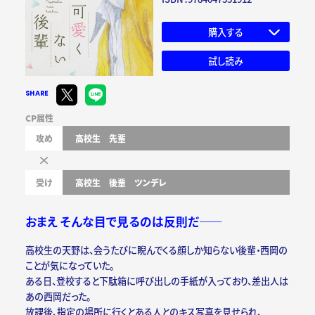
購入する
試し読み
SHARE
CP属性
攻め
高校生
先輩
受け
高校生
後輩
ツンデレ
おまえ そんな目で見るのは反則だ――
高校生の天野は、会うたびに睨んでくる顔しか知らない後輩・西岡の
ことが気になっていた。
ある日、登校すると下駄箱に呼び出しの手紙が入っており、差出人は
あの西岡だった。
放課後、指定の場所に行くとある人とのキス写真を見せられ、