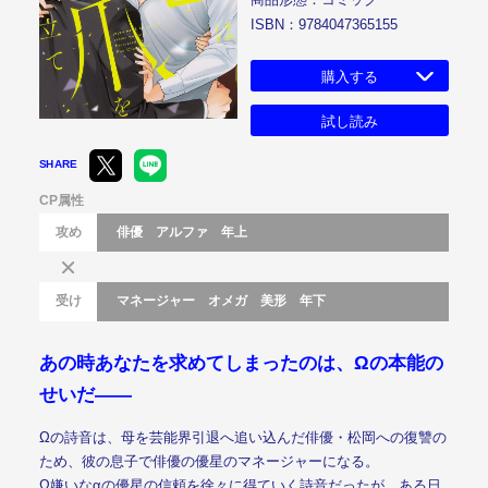
ISBN：9784047365155
購入する
試し読み
SHARE
CP属性
攻め
俳優
アルファ
年上
受け
マネージャー
オメガ
美形
年下
あの時あなたを求めてしまったのは、Ωの本能の
せいだ――
Ωの詩音は、母を芸能界引退へ追い込んだ俳優・松岡への復讐の
ため、彼の息子で俳優の優星のマネージャーになる。
Ω嫌いなαの優星の信頼を徐々に得ていく詩音だったが、ある日