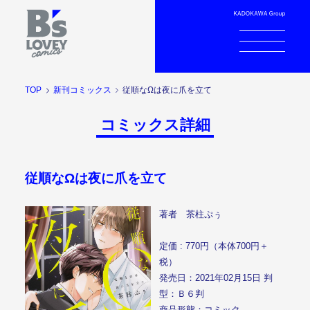
TOP
新刊コミックス
従順なΩは夜に爪を立て
コミックス詳細
従順なΩは夜に爪を立て
著者 茶柱ぷぅ
定価 : 770円（本体700円＋
税）
発売日：2021年02月15日 判
型：Ｂ６判
商品形態：コミック