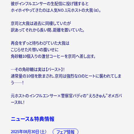
彼がインフルエンサーの生配信に投げ銭すると
ホイホイやってきたのは人気NO.1元ホストの大我（α）。
京司と大我は過去に同棲していたが
訳あってそれから長い間、距離を置いていた。
再会をずっと待ちわびていた大我は
こじらせた片想いの腹いせに
角砂糖10個入りの激甘コーヒーを京司へ差し出す。
…その角砂糖は実は【バースト】！
通常量の10倍を飲まされ、京司は強烈なΩのヒートに襲われてしま
う──！
元ホストのインフルエンサー×警察官バディの“えろきゅん”オメガバ
ースBL！
ニュース＆特典情報
2025年08月30日（土）
フェア情報