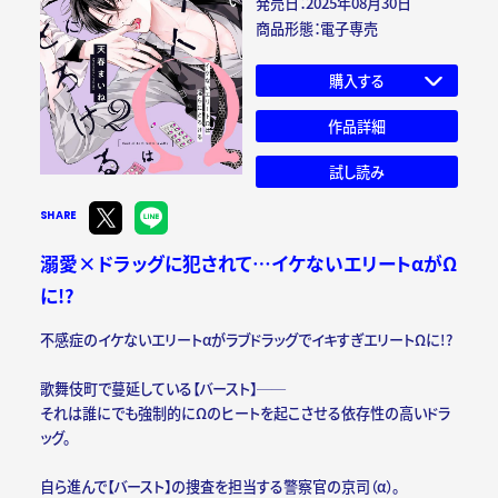
発売日：2025年08月30日
商品形態：電子専売
購入する
作品詳細
試し読み
SHARE
溺愛×ドラッグに犯されて…イケないエリートαがΩ
に!?
不感症のイケないエリートαがラブドラッグでイキすぎエリートΩに!?
歌舞伎町で蔓延している【バースト】──
それは誰にでも強制的にΩのヒートを起こさせる依存性の高いドラ
ッグ。
自ら進んで【バースト】の捜査を担当する警察官の京司（α）。