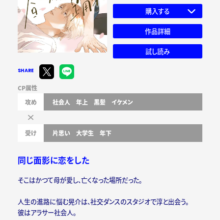
購入する
作品詳細
試し読み
SHARE
CP属性
攻め
社会人
年上
黒髪
イケメン
受け
片思い
大学生
年下
同じ面影に恋をした
そこはかつて母が愛し、亡くなった場所だった。
人生の進路に悩む晃介は、社交ダンスのスタジオで淳と出会う。
彼はアラサー社会人。