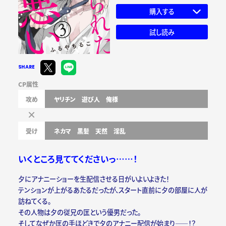
購入する
試し読み
SHARE
CP属性
攻め
ヤリチン
遊び人
俺様
受け
ネカマ
黒髪
天然
淫乱
いくところ見ててくださいっ……！
夕にアナニーショーを生配信させる日がいよいよきた！
テンションが上がるあたるだったが、スタート直前に夕の部屋に人が
訪ねてくる。
その人物は夕の従兄の匡という優男だった。
そしてなぜか匡の手ほどきで夕のアナニー配信が始まり――！？