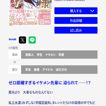
購入する
作品詳細
試し読み
SHARE
CP属性
攻め
芸能人
学生
イケメン
先輩
受け
学生
後輩
アイドル
ほだされ
ゼロ距離すぎるイケメン先輩に 迫られて――！？
那月より 大事なものなんてない
私立水濃（みずしな）学園芸能科。タレントだらけの環境の中でもビ