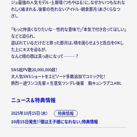
ジュ最強の人気モデル・土屋晴（つちやはる）に、なぜかいつもなれな
れしく絡まれる、後輩の売れないアイドル・朝倉那月（あさくらなつ
き）。
「もっと仲良くなりたいな…性的な意味で」「本気で付き合ってほしい」
などと迫られ、
遊ばれているだけだと思った那月は、晴を困らせようと告白をOKし
た上にキスを迫るが、
なんと晴の顔は真っ赤になって―――？
SNS総PV数20,000,000超！
大人気SNSショートをエピソード多数追加でコミック化！
熱烈一途ワンコ先輩×生意気ツンデレ後輩 胸キュンラブコメBL
ニュース＆特典情報
2025年10月15日（水）
特典情報
10月15日発売！『僕は王子様になれない』特典情報