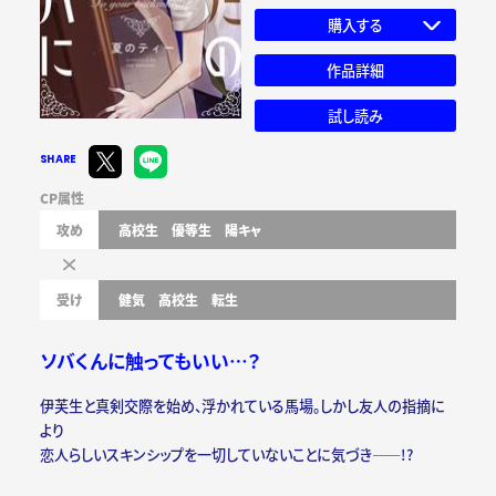
購入する
作品詳細
試し読み
SHARE
CP属性
攻め
高校生
優等生
陽キャ
受け
健気
高校生
転生
ソバくんに触ってもいい…？
伊芙生と真剣交際を始め、浮かれている馬場。しかし友人の指摘に
より
恋人らしいスキンシップを一切していないことに気づき――!?