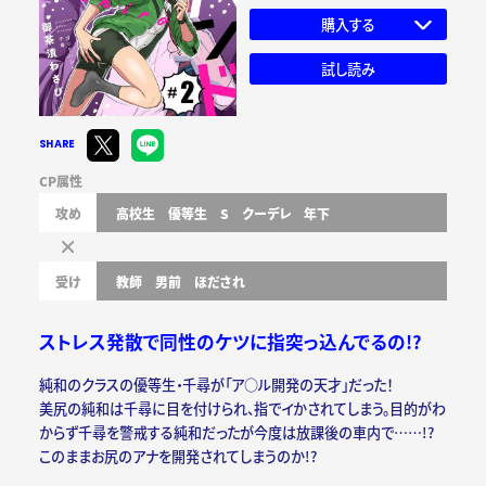
購入する
試し読み
SHARE
CP属性
攻め
高校生
優等生
S
クーデレ
年下
受け
教師
男前
ほだされ
ストレス発散で同性のケツに指突っ込んでるの!?
純和のクラスの優等生・千尋が「ア○ル開発の天才」だった！
美尻の純和は千尋に目を付けられ、指でイかされてしまう。目的がわ
からず千尋を警戒する純和だったが今度は放課後の車内で……!?
このままお尻のアナを開発されてしまうのか!?